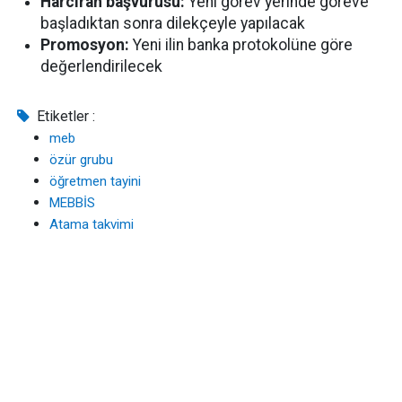
Harcırah başvurusu:
Yeni görev yerinde göreve
başladıktan sonra dilekçeyle yapılacak
Promosyon:
Yeni ilin banka protokolüne göre
değerlendirilecek
Etiketler :
meb
özür grubu
öğretmen tayini
MEBBİS
Atama takvimi