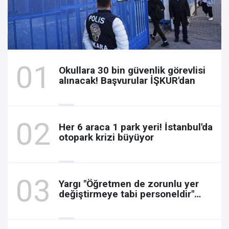
Okullara 30 bin güvenlik görevlisi
alınacak! Başvurular İŞKUR'dan
Her 6 araca 1 park yeri! İstanbul'da
otopark krizi büyüyor
Yargı "Öğretmen de zorunlu yer
değiştirmeye tabi personeldir"
dedi, Resen atamayı iptal etti!