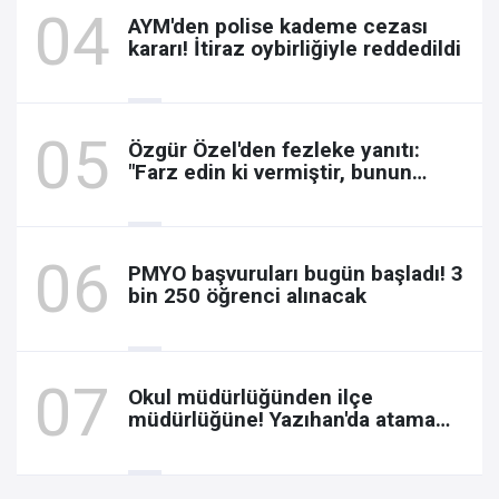
AYM'den polise kademe cezası
kararı! İtiraz oybirliğiyle reddedildi
Özgür Özel'den fezleke yanıtı:
"Farz edin ki vermiştir, bunun
neresi rüşvet?"
PMYO başvuruları bugün başladı! 3
bin 250 öğrenci alınacak
Okul müdürlüğünden ilçe
müdürlüğüne! Yazıhan'da atama
yapıldı