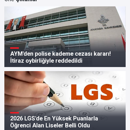
AYM'den polise kademe cezası kararı!
İtiraz oybirliğiyle reddedildi
2026 LGS'de En Yüksek Puanlarla
Öğrenci Alan Liseler Belli Oldu