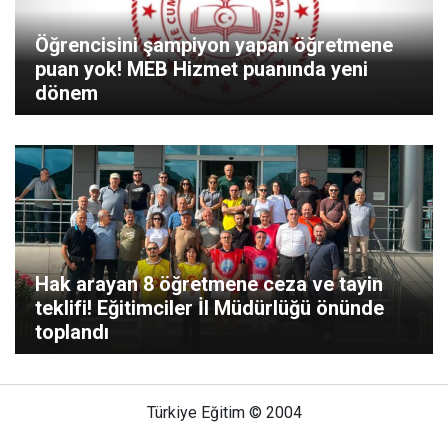
Öğrencisini şampiyon yapan öğretmene
puan yok! MEB Hizmet puanında yeni
dönem
Hak arayan 8 öğretmene ceza ve tayin
teklifi! Eğitimciler İl Müdürlüğü önünde
toplandı
Türkiye Eğitim © 2004