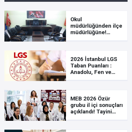
Okul
müdürlüğünden ilçe
müdürlüğüne!
Yazıhan'da atama
yapıldı
2026 İstanbul LGS
Taban Puanları :
Anadolu, Fen ve
Meslek Liseleri
Güncel Puanları
MEB 2026 Özür
grubu il içi sonuçları
açıklandı! Tayini
çıkanlar belli oldu