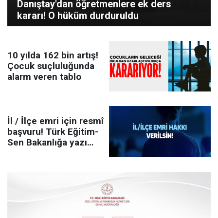
Danıştay'dan öğretmenlere ek ders
kararı! O hüküm durduruldu
10 yılda 162 bin artış!
Çocuk suçluluğunda
alarm veren tablo
İl / İlçe emri için resmî
başvuru! Türk Eğitim-
Sen Bakanlığa yazı
gönderdi