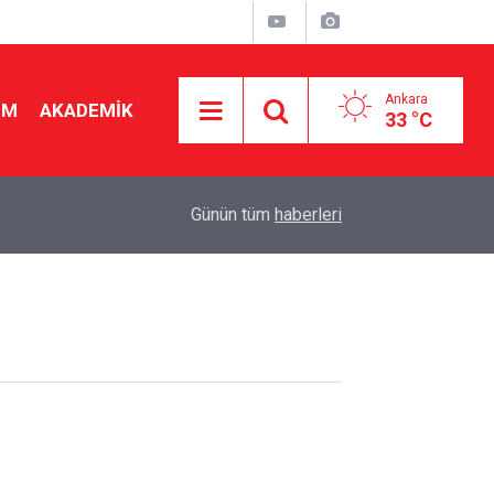
Ankara
İM
AKADEMİK
33 °C
18:52
"Veliler çocuğuna toz kondurmuyor" Öğretmen 
Günün tüm
haberleri