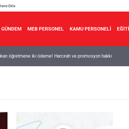
itene Ekle
GÜNDEM
MEB PERSONEL
KAMU PERSONELİ
EĞİT
çıkan öğretmene iki ödeme! Harcırah ve promosyon hakkı