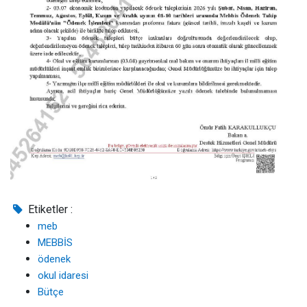
Etiketler :
meb
MEBBİS
ödenek
okul idaresi
Bütçe