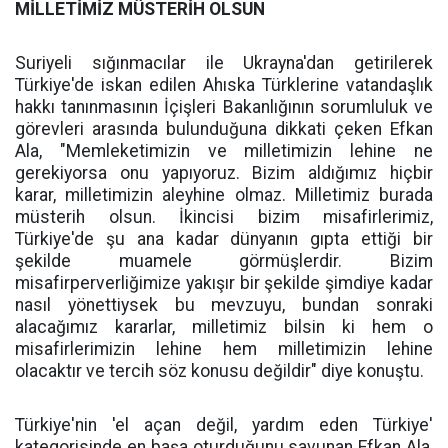
MİLLETİMİZ MÜSTERİH OLSUN
Suriyeli sığınmacılar ile Ukrayna'dan getirilerek
Türkiye'de iskan edilen Ahıska Türklerine vatandaşlık
hakkı tanınmasının İçişleri Bakanlığının sorumluluk ve
görevleri arasında bulunduğuna dikkati çeken Efkan
Ala, "Memleketimizin ve milletimizin lehine ne
gerekiyorsa onu yapıyoruz. Bizim aldığımız hiçbir
karar, milletimizin aleyhine olmaz. Milletimiz burada
müsterih olsun. İkincisi bizim misafirlerimiz,
Türkiye'de şu ana kadar dünyanın gıpta ettiği bir
şekilde muamele görmüşlerdir. Bizim
misafirperverliğimize yakışır bir şekilde şimdiye kadar
nasıl yönettiysek bu mevzuyu, bundan sonraki
alacağımız kararlar, milletimiz bilsin ki hem o
misafirlerimizin lehine hem milletimizin lehine
olacaktır ve tercih söz konusu değildir" diye konuştu.
Türkiye'nin 'el açan değil, yardım eden Türkiye'
kategorisinde en başa oturduğunu savunan Efkan Ala,