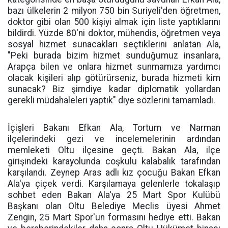
bazı ülkelerin 2 milyon 750 bin Suriyeli'den öğretmen,
doktor gibi olan 500 kişiyi almak için liste yaptıklarını
bildirdi. Yüzde 80'ni doktor, mühendis, öğretmen veya
sosyal hizmet sunacakları seçtiklerini anlatan Ala,
"Peki burada bizim hizmet sunduğumuz insanlara,
Arapça bilen ve onlara hizmet sunmamıza yardımcı
olacak kişileri alıp götürürseniz, burada hizmeti kim
sunacak? Biz şimdiye kadar diplomatik yollardan
gerekli müdahaleleri yaptık" diye sözlerini tamamladı.
İçişleri Bakanı Efkan Ala, Tortum ve Narman
ilçelerindeki gezi ve incelemelerinin ardından
memleketi Oltu ilçesine geçti. Bakan Ala, ilçe
girişindeki karayolunda coşkulu kalabalık tarafından
karşılandı. Zeynep Aras adlı kız çocuğu Bakan Efkan
Ala'ya çiçek verdi. Karşılamaya gelenlerle tokalaşıp
sohbet eden Bakan Ala'ya 25 Mart Spor Kulübü
Başkanı olan Oltu Belediye Meclis üyesi Ahmet
Zengin, 25 Mart Spor'un formasını hediye etti. Bakan