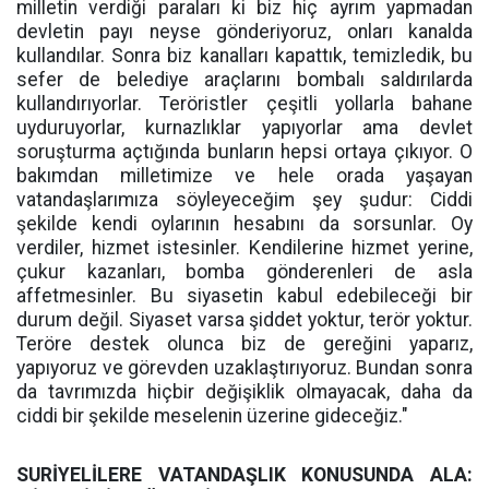
milletin verdiği paraları ki biz hiç ayrım yapmadan
devletin payı neyse gönderiyoruz, onları kanalda
kullandılar. Sonra biz kanalları kapattık, temizledik, bu
sefer de belediye araçlarını bombalı saldırılarda
kullandırıyorlar. Teröristler çeşitli yollarla bahane
uyduruyorlar, kurnazlıklar yapıyorlar ama devlet
soruşturma açtığında bunların hepsi ortaya çıkıyor. O
bakımdan milletimize ve hele orada yaşayan
vatandaşlarımıza söyleyeceğim şey şudur: Ciddi
şekilde kendi oylarının hesabını da sorsunlar. Oy
verdiler, hizmet istesinler. Kendilerine hizmet yerine,
çukur kazanları, bomba gönderenleri de asla
affetmesinler. Bu siyasetin kabul edebileceği bir
durum değil. Siyaset varsa şiddet yoktur, terör yoktur.
Teröre destek olunca biz de gereğini yaparız,
yapıyoruz ve görevden uzaklaştırıyoruz. Bundan sonra
da tavrımızda hiçbir değişiklik olmayacak, daha da
ciddi bir şekilde meselenin üzerine gideceğiz."
SURİYELİLERE VATANDAŞLIK KONUSUNDA ALA: