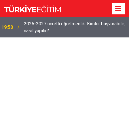
Ücretli öğretmenlere kadro yok! Bakan Tekin
19:46
Meclis'te yanıtladı