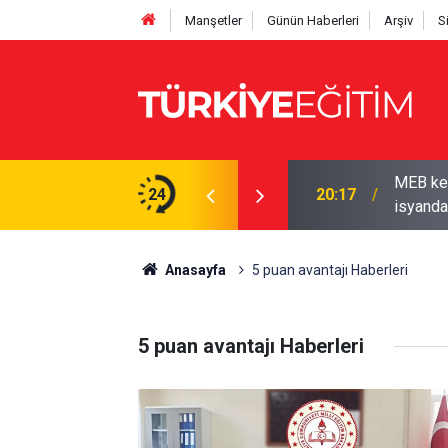
Manşetler
Günün Haberleri
Arşiv
S
MEB ken
 Sendikadan üyelerine kampanya
24
20:17
isyanda
Anasayfa
5 puan avantajı Haberleri
5 puan avantajı Haberleri