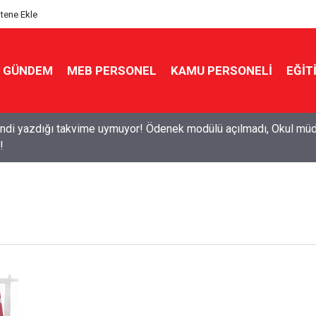
itene Ekle
GÜNDEM
MEB PERSONEL
KAMU PERSONELİ
EĞİT
di yazdığı takvime uymuyor! Ödenek modülü açılmadı, Okul müdü
!