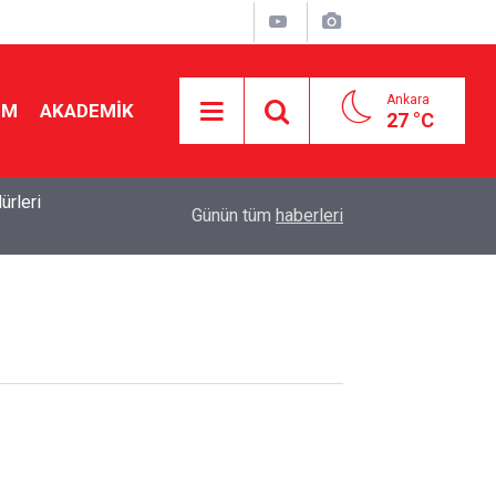
Ankara
İM
AKADEMİK
27 °C
rleri
19:50
2026-2027 ücretli öğretmenlik: Kimler başvurabili
Günün tüm
haberleri