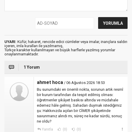
UYARI:
Küfür, hakaret, rencide edici cümleler veya imalar, inançlara saldırı
içeren, imla kuralları ile yazılmamış,
Türkçe karakter kullanılmayan ve büyük harflerle yazılmış yorumlar
onaylanmamaktadır.
1 Yorum
ahmet hoca
/ 06 Ağustos 2026 18:53
Bu sunumdaki en önemli nokta, sorunun artık resmî
bir kurum tarafından da tespit edilmiş olması:
öğretmenler şikâyet baskısı altında ve müdahale
edemez hâle gelmiş. Sahadan duymak istediğimiz
şu: Hakkınızda açılan bir CİMER şikâyetinde
savunmanız alındı mı, süreç ne kadar sürdü, sonuç
ne oldu?
Yanıtla
(0)
(0)