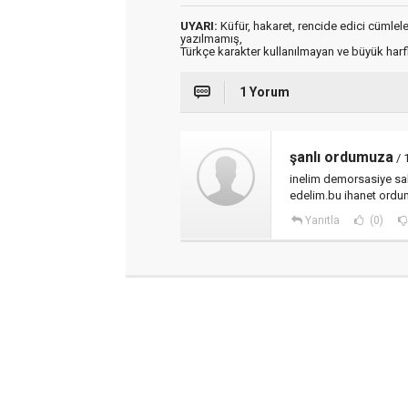
UYARI:
Küfür, hakaret, rencide edici cümleler 
yazılmamış,
Türkçe karakter kullanılmayan ve büyük har
1 Yorum
şanlı ordumuza
/ 
inelim demorsasiye sah
edelim.bu ihanet ordumu
Yanıtla
(0)