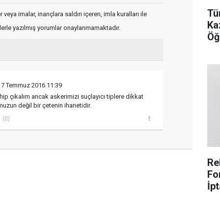
Tü
veya imalar, inançlara saldırı içeren, imla kuralları ile
Ka
flerle yazılmış yorumlar onaylanmamaktadır.
Öğ
17 Temmuz 2016 11:39
ip çıkalım ancak askerimizi suçlayıcı tiplere dikkat
zun değil bir çetenin ihanetidir.
(0)
Re
Fo
İpt