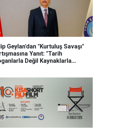
lip Geylan'dan "Kurtuluş Savaşı"
rtışmasına Yanıt: "Tarih
oganlarla Değil Kaynaklarla
nuşur"