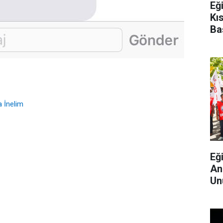
Eğ
Kı
Ba
 İnelim
Eğ
An
Un