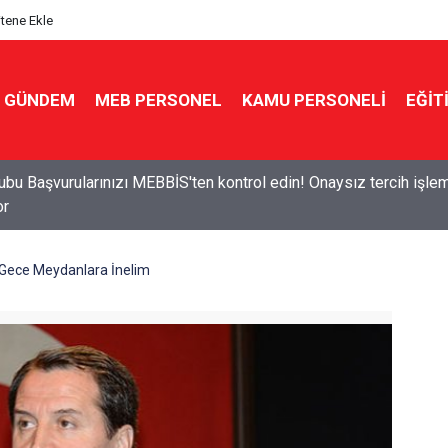
itene Ekle
GÜNDEM
MEB PERSONEL
KAMU PERSONELİ
EĞİT
n ve Sınıf seçimi kurayla! 16 kritere göre sınıf dağıtımı yapılaca
u Gece Meydanlara İnelim