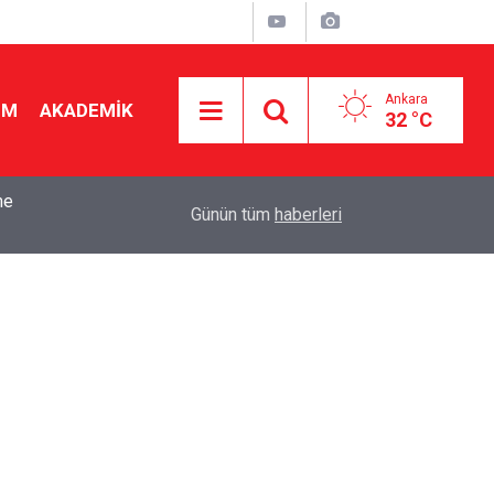
Ankara
İM
AKADEMİK
32 °C
k
15:10
Okul Liderliğinde Karakter ve Donanımın Belirley
Günün tüm
haberleri