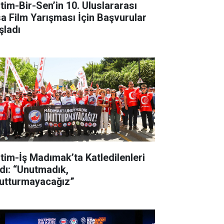
itim-Bir-Sen’in 10. Uluslararası
sa Film Yarışması İçin Başvurular
şladı
itim-İş Madımak’ta Katledilenleri
dı: “Unutmadık,
utturmayacağız”