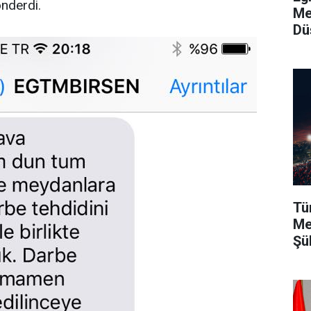
önderdi.
Me
Dü
Tü
Me
Şü