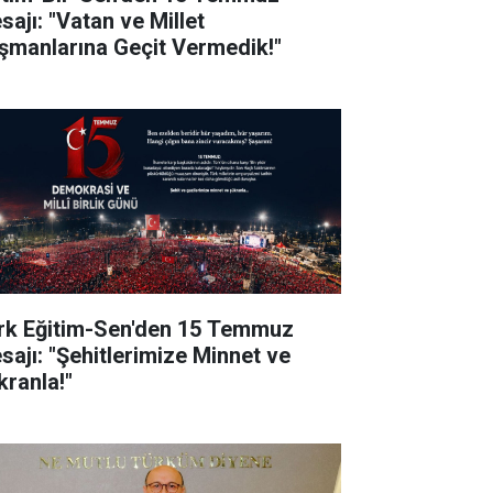
sajı: "Vatan ve Millet
şmanlarına Geçit Vermedik!"
rk Eğitim-Sen'den 15 Temmuz
sajı: "Şehitlerimize Minnet ve
kranla!"