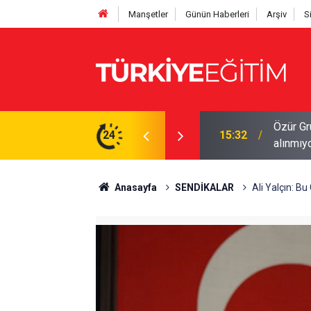
Manşetler
Günün Haberleri
Arşiv
S
İS'ten kontrol edin! Onaysız tercih işleme
24
15:29
Öğretme
Anasayfa
SENDİKALAR
Ali Yalçın: B