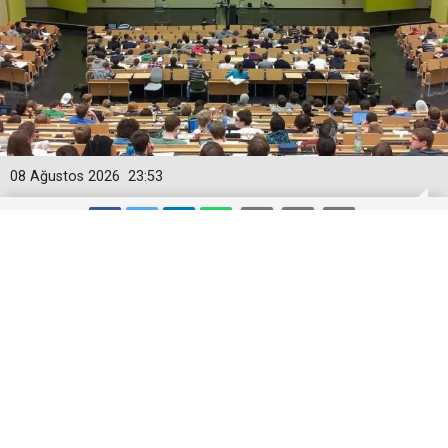
08 Ağustos 2026
23:53
4 aylık geri sayım başlıyor! Öğrenci
Affı kaçıranın hakkı yanıyor
Öğrenci affı TBMM'den geçti, Resmî Gazete
bekleniyor. Başvuru için 4 ay süre olacak. Kimler
yararlanabilir, kimler kapsam dışı? Tüm detaylar