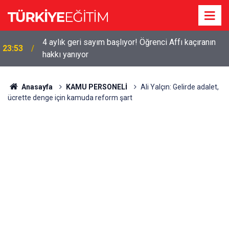
9 gün seminer, 1 hafta kutlama: İşte öğretmenin
23:49
eylül maratonu
Anasayfa
KAMU PERSONELİ
Ali Yalçın: Gelirde adalet,
ücrette denge için kamuda reform şart