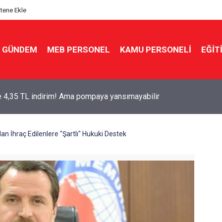
itene Ekle
GÜNDEM
MEB PERSONEL
KAMU PERSONELİ
EĞİT
dürlüğünden ilçe müdürlüğüne! Yazıhan'da atama yapıldı
dan İhraç Edilenlere "Şartlı" Hukuki Destek