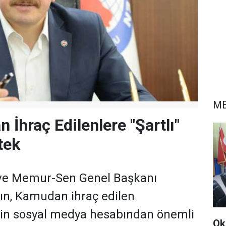
ME
an İhraç Edilenlere "Şartlı"
tek
 ve Memur-Sen Genel Başkanı
çın, Kamudan ihraç edilen
kin sosyal medya hesabından önemli
Ok