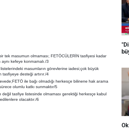
"Di
bü
a bir tek masumun olmaması; FETÖCÜLERİN tasfiyesi kadar
m aynı kefeye konmamalı./3
 listelerindeki masumların görevlerine iadesi;çok büyük
asfiyeye desteği artırır./4
evede;FETÖ ile bağı olmadığı herkesçe bilinene hak arama
sürece olumlu katkı sunmaktır/5
 değil tasfiye listesinde olmaması gerektiği herkesçe kabul
 edilenlere olacaktır./6
Ok