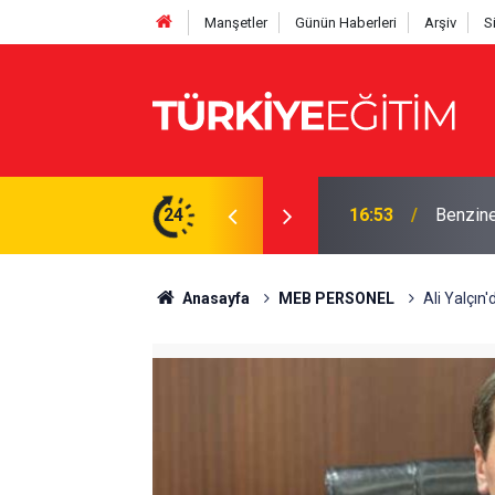
Manşetler
Günün Haberleri
Arşiv
S
ompaya yansımayabilir
24
08:28
Okul mü
Anasayfa
MEB PERSONEL
Ali Yalçın'