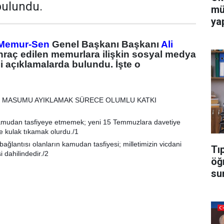
bulundu.
mü
yap
Memur-Sen
Genel Başkanı Başkanı
Ali
hraç edilen memurlara ilişkin sosyal medya
 açıklamalarda bulundu. İşte o
N MASUMU AYIKLAMAK SÜRECE OLUMLU KATKI
mudan tasfiyeye etmemek; yeni 15 Temmuzlara davetiye
ne kulak tıkamak olurdu./1
bağlantısı olanların kamudan tasfiyesi; milletimizin vicdani
Tı
i dahilindedir./2
öğ
su