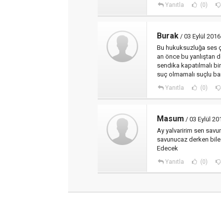
Yanıtla
(0)
Burak
/ 03 Eylül 2016
Bu hukuksuzluğa ses çı
an önce bu yanlıştan 
sendika kapatılmalı bi
suç olmamalı suçlu ba
Yanıtla
(0)
Masum
/ 03 Eylül 20
Ay yalvaririm sen savu
savunucaz derken bile 
Edecek
Yanıtla
(0)