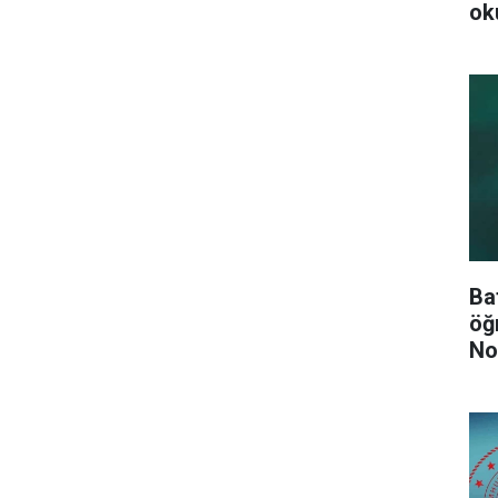
ok
Ba
öğ
No
Ol