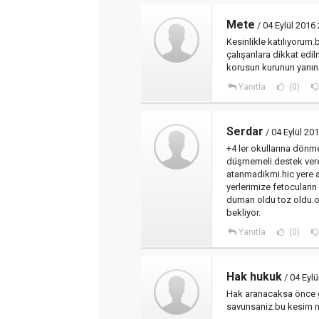
Mete
/ 04 Eylül 2016
Kesinlikle katılıyorum
çalışanlara dikkat edil
korusun kurunun yanın
Yanıtla
(0)
Serdar
/ 04 Eylül 20
+4 ler okullarına dön
düşmemeli.destek vere
atanmadikmi.hic yere 
yerlerimize fetoculari
duman oldu toz oldu.o
bekliyor.
Yanıtla
(0)
Hak hukuk
/ 04 Eylü
Hak aranacaksa önce gö
savunsaniz.bu kesim m