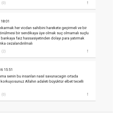
(0)
 18:01
karmak her vicdan sahibini harekete geçirmeli ve bir
dönülmesi bir sendikaya üye olmak suç olmamalı suçlu
r bankaya faiz hassasiyetinden dolayı para yatırmak
nka cezalandırılmalı
(2)
16 15:51
nma senin bu insanları nasıl savunacagin ortada
korkuyosunuz Allahın adaleti büyüktür elbet tecelli
(0)