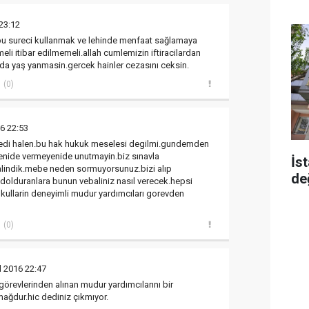
 23:12
.bu sureci kullanmak ve lehinde menfaat sağlamaya
meli itibar edilmemeli.allah cumlemizin iftiracilardan
da yaş yanmasin.gercek hainler cezasını ceksin.
(0)
16 22:53
medi halen.bu hak hukuk meselesi degilmi.gundemden
nide vermeyenide unutmayin.biz sınavla
İst
alindik.mebe neden sormuyorsunuz.bizi alıp
de
n dolduranlara bunun vebaliniz nasıl verecek.hepsi
kullarin deneyimli mudur yardımcıları gorevden
(0)
l 2016 22:47
revlerinden alınan mudur yardımcılarını bir
ağdur.hic dediniz çıkmıyor.