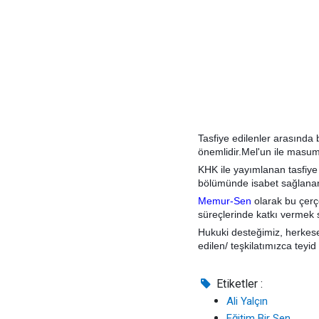
Tasfiye edilenler arasınd
önemlidir.Mel'un ile masu
KHK ile yayımlanan tasfiye
bölümünde isabet sağlanan t
Memur-Sen
olarak bu çerç
süreçlerinde katkı vermek 
Hukuki desteğimiz, herkese
edilen/ teşkilatımızca teyid
Etiketler :
Ali Yalçın
Eğitim Bir Sen