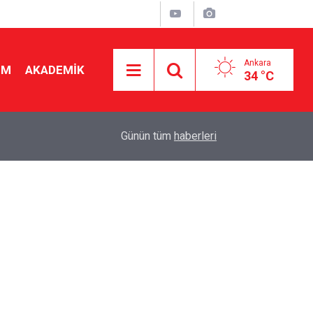
Ankara
İM
AKADEMİK
34 °C
08:08
8 yılda 29 kat arttı! Vakıf üniversitesi ücretleri
Günün tüm
haberleri