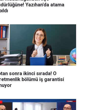
dürlüğüne! Yazıhan'da atama
ıldı
ptan sonra ikinci sırada! O
retmenlik bölümü iş garantisi
nuyor