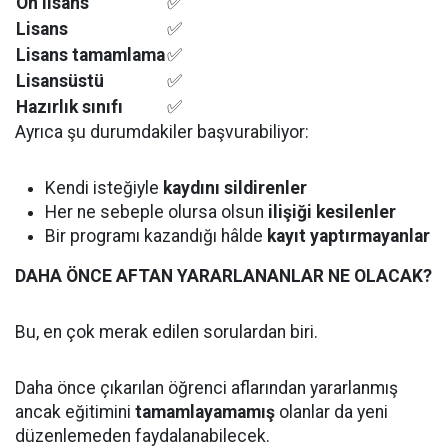
Ön lisans
✅
Lisans
✅
Lisans tamamlama
✅
Lisansüstü
✅
Hazırlık sınıfı
✅
Ayrıca şu durumdakiler başvurabiliyor:
Kendi isteğiyle
kaydını sildirenler
Her ne sebeple olursa olsun
ilişiği kesilenler
Bir programı kazandığı hâlde
kayıt yaptırmayanlar
DAHA ÖNCE AFTAN YARARLANANLAR NE OLACAK?
Bu, en çok merak edilen sorulardan biri.
Daha önce çıkarılan öğrenci aflarından yararlanmış
ancak eğitimini
tamamlayamamış
olanlar da yeni
düzenlemeden faydalanabilecek.