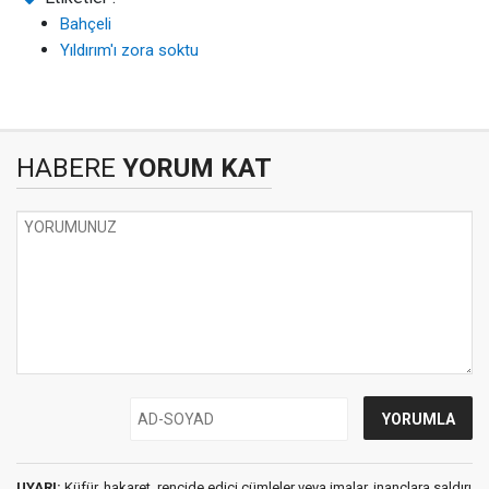
Bahçeli
Yıldırım'ı zora soktu
HABERE
YORUM KAT
UYARI:
Küfür, hakaret, rencide edici cümleler veya imalar, inançlara saldırı