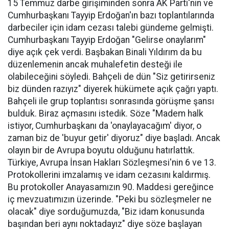
15 Temmuz darbe girişiminden sonra AK Parti'nin ve
Cumhurbaşkanı Tayyip Erdoğan'ın bazı toplantılarında
darbeciler için idam cezası talebi gündeme gelmişti.
Cumhurbaşkanı Tayyip Erdoğan "Gelirse onaylarım"
diye açık çek verdi. Başbakan Binali Yıldırım da bu
düzenlemenin ancak muhalefetin desteği ile
olabileceğini söyledi. Bahçeli de dün "Siz getirirseniz
biz dünden razıyız" diyerek hükümete açık çağrı yaptı.
Bahçeli ile grup toplantısı sonrasında görüşme şansı
bulduk. Biraz açmasını istedik. Söze "Madem halk
istiyor, Cumhurbaşkanı da 'onaylayacağım' diyor, o
zaman biz de 'buyur getir' diyoruz" diye başladı. Ancak
olayın bir de Avrupa boyutu olduğunu hatırlattık.
Türkiye, Avrupa İnsan Hakları Sözleşmesi'nin 6 ve 13.
Protokollerini imzalamış ve idam cezasını kaldırmış.
Bu protokoller Anayasamızın 90. Maddesi gereğince
iç mevzuatımızın üzerinde. "Peki bu sözleşmeler ne
olacak" diye sorduğumuzda, "Biz idam konusunda
başından beri aynı noktadayız" diye söze başlayan