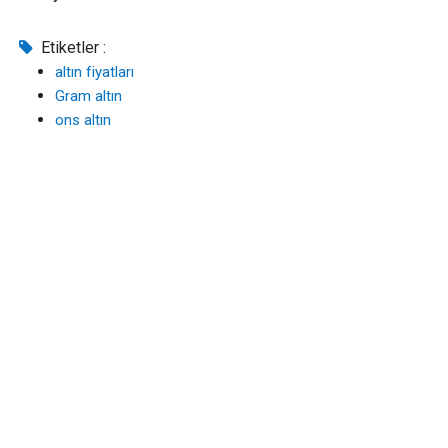
Etiketler :
altın fiyatları
Gram altın
ons altın