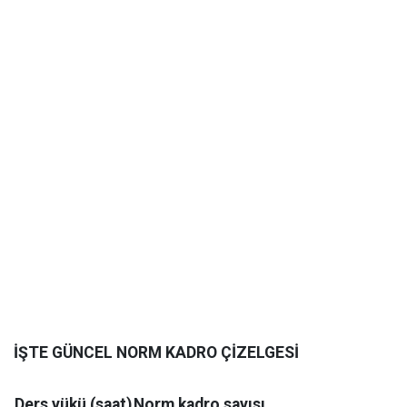
İŞTE GÜNCEL NORM KADRO ÇİZELGESİ
Ders yükü (saat)
Norm kadro sayısı