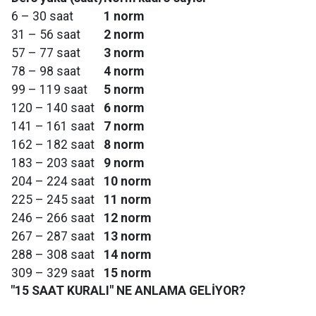
6 – 30 saat
1 norm
31 – 56 saat
2 norm
57 – 77 saat
3 norm
78 – 98 saat
4 norm
99 – 119 saat
5 norm
120 – 140 saat
6 norm
141 – 161 saat
7 norm
162 – 182 saat
8 norm
183 – 203 saat
9 norm
204 – 224 saat
10 norm
225 – 245 saat
11 norm
246 – 266 saat
12 norm
267 – 287 saat
13 norm
288 – 308 saat
14 norm
309 – 329 saat
15 norm
"15 SAAT KURALI" NE ANLAMA GELİYOR?