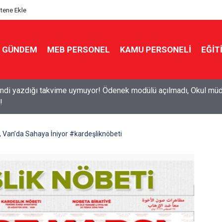
itene Ekle
GÜNDEM
MEB PERSONEL
KAMU PERSONELİ
EĞİT
7 ücretli öğretmenlik: Kimler başvurabilir, nasıl yapılır?
, Van’da Sahaya İniyor #kardeşliknöbeti