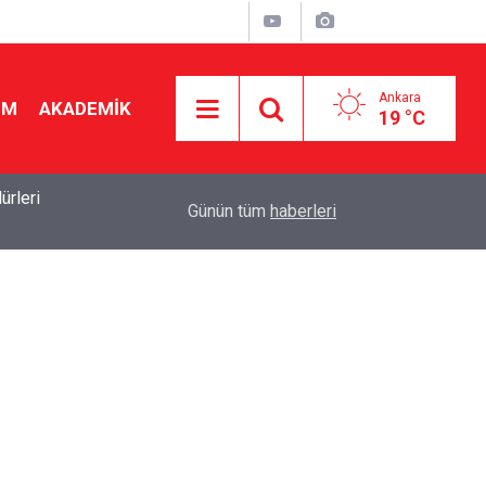
Ankara
İM
AKADEMİK
19 °C
19:46
Ücretli öğretmenlere kadro yok! Bakan Tekin Mec
Günün tüm
haberleri