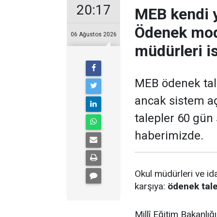
20:17
MEB kendi 
Ödenek mod
06 Ağustos 2026
müdürleri i
MEB ödenek tale
ancak sistem açı
talepler 60 gün 
haberimizde.
Okul müdürleri ve ida
karşıya:
ödenek tale
Millî Eğitim Bakanlı