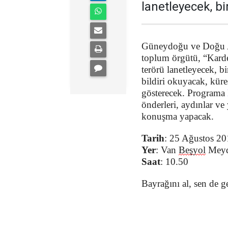
lanetleyecek, bi
Güneydoğu ve Doğu An
toplum örgütü, “Karde
terörü lanetleyecek, b
bildiri okuyacak, küre
gösterecek. Programa
önderleri, aydınlar ve 
konuşma yapacak.
Tarih
: 25 Ağustos 20
Yer
: Van
Beşyol
Meyd
Saat
: 10.50
Bayrağını al, sen
de 