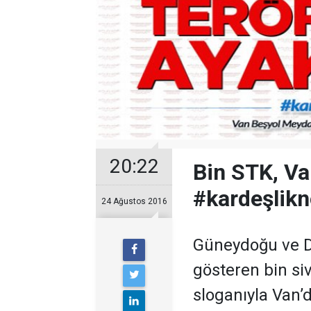
20:22
Bin STK, Va
#kardeşlikn
24 Ağustos 2016
Güneydoğu ve D
gösteren bin siv
sloganıyla Van’d