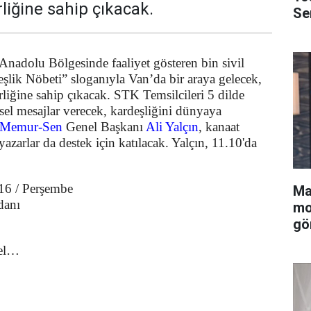
rliğine sahip çıkacak.
Se
adolu Bölgesinde faaliyet gösteren bin sivil
şlik Nöbeti” sloganıyla Van’da bir araya gelecek,
irliğine sahip çıkacak. STK Temsilcileri 5 dilde
sel mesajlar verecek, kardeşliğini dünyaya
Memur-Sen
Genel Başkanı
Ali Yalçın
, kanaat
yazarlar da destek için katılacak. Yalçın, 11.10'da
16 / Perşembe
Ma
anı
mo
gö
gel…