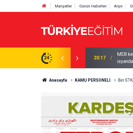
Manşetler
Günün Haberleri
Arşiv
S
yor! Ödenek modülü açılmadı, Okul müdürleri
24
19:50
2026-202
Anasayfa
KAMU PERSONELİ
Bin STK