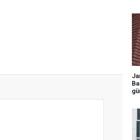
Ja
Ba
gü