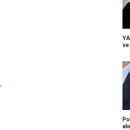
YA
ve
r
Po
al