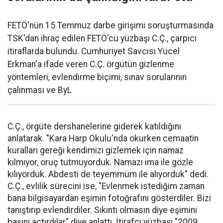
FETÖ'nün 15 Temmuz darbe girişimi soruşturmasında
TSK'dan ihraç edilen FETÖ'cü yüzbaşı C.Ç., çarpıcı
itiraflarda bulundu. Cumhuriyet Savcısı Yücel
Erkman'a ifade veren C.Ç. örgütün gizlenme
yöntemleri, evlendirme biçimi, sınav sorularının
çalınması ve ByL
C.Ç., örgüte dershanelerine giderek katıldığını
anlatarak. "Kara Harp Okulu'nda okurken cemaatin
kuralları gereği kendimizi gizlemek için namaz
kılmıyor, oruç tutmuyorduk. Namazı ima ile gözle
kılıyorduk. Abdesti de teyemmüm ile alıyorduk" dedi.
C.Ç., evlilik sürecini ise, "Evlenmek istediğim zaman
bana bilgisayardan eşimin fotoğrafını gösterdiler. Bizi
tanıştırıp evlendirdiler. Sıkıntı olmasın diye eşimini
başını açtırdılar" diye anlattı. İtirafçı yüzbaşı "2009