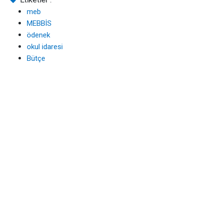
meb
MEBBİS
ödenek
okul idaresi
Bütçe