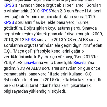
KPSS
sınavından önce örgüt abisi beni aradı. Soruları
o yıl alamadık. 2010
KPSS
'den 2-3 gün önce H.A. beni
eve çağırdı. Yemin metnini okuttuktan sonra 2010
KPSS
sorularını flaş bellekle bana verdi. Eşime
götürdüm. Doğru şıkları koyulaştırmışlardı. Sınavda
hepsi çıktı eşim yüksek puan aldı" diye konuştu. 2009,
2010, 2012
KPSS
sınavı ile 2013 YDS ve ALES sınav
sorularının örgüt tarafından ele geçirildiğini itiraf eden
C.Ç., "Maça gel" şifresiyle kendilerini çağırıp
verdiklerini anlattı. ByLock'çu yüzbaşı, "Ben 2013'te
YDS, ALES
sınavlar
ına ve İç Denetçilik
Sınavlar
ı'na
girdim. YDS ve ALES sorularını sınavdan bir gün önce
cemaat abisi bana verdi" ifadelerini kullandı. C.Ç,
ByLock'un telefonuna 2015 Ocak'ta Murtaza kod adlı
bir FETÖ abisi tarafından hafıza kartı çıkartılarak
bilgisayardan yüklendiğini söyledi.