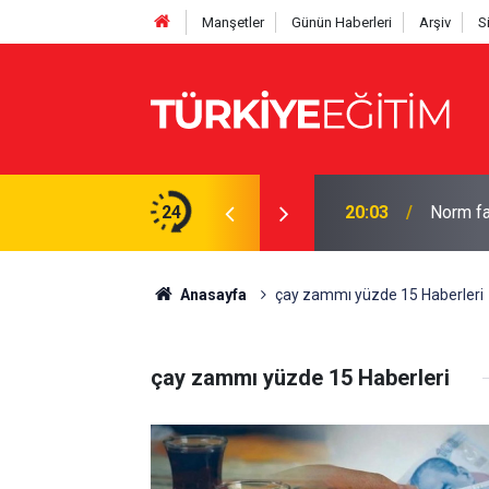
Manşetler
Günün Haberleri
Arşiv
S
laylığı! Süre 2 yıla çıkabilecek
24
20:03
Norm fa
Anasayfa
çay zammı yüzde 15 Haberleri
çay zammı yüzde 15 Haberleri