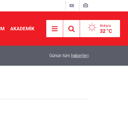
Ankara
İM
AKADEMİK
32 °C
19:56
Bakan Tekin'den yeni sınav sistemi uyarısı: "Eski
Günün tüm
haberleri