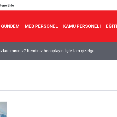
itene Ekle
GÜNDEM
MEB PERSONEL
KAMU PERSONELİ
EĞİT
zlası mısınız? Kendiniz hesaplayın: İşte tam çizelge