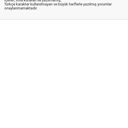
içeren, imla kuralları ile yazılmamış,
Türkçe karakter kullanılmayan ve büyük harflerle yazılmış yorumlar
onaylanmamaktadır.