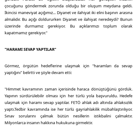
çocuğunu göndermek zorunda olduğu bir oluşum meydana geldi.
İkincisi maneviyat açığımız... Diyanet ve ilahiyat iki elini başının arasına
almalıdır. Bu açığı doldururken Diyanet ve ilahiyat neredeydi? Bunun
üzerinde durmamız gerekiyor. Bu açıklarımızı toplum olarak
kapatmamız gerekiyor."
"HARAMI SEVAP YAPTILAR"
Görmez, örgütün hedeflerine ulaşmak için "haramları da sevap
yaptığını" belirtti ve şöyle devam etti:
"Himmet kavramının zaman içerisinde haraca dönüştüğünü gördük.
Yapının sürdürülebilir olması için her türlü yola başvuruldu. Hedefe
ulaşmak için haramı sevap yaptılar. FETÖ ahlak adı altında ahlaksızlık
yaptı.Tedbir kavramında ise her türlü gayriahlakilik mübahlaştırılıyor.
Sınav sorularını çalmak bütün nesillerin istikbalini çalmaktır.
Milyonlarca insanın hakkına hukukuna girmektir.