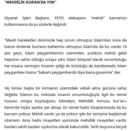
"MEHDİLİK KUR'AN'DA YOK"
Diyanet İşleri Başkanı, FETÖ elebaşının "mehdi" kavramını
kullanmasına da şu sözlerle değindi:
"Mesih hareketleri dinimizde hep sorun olmuştur. İslam'dan önce de
bütün dinlerde kurtarıcı beklentisi olmuştur. İslam'da da bu vardır. 14
asır geçti, İslam peygamberinin üzerinden, yüzlerce mehdi geldi
hepsinin sahte olduğu ortaya çıktı. İslam bireysel olarak sorumluluğu
her insana vermiştir. İnsanın iyiliği de kötülüğü de kendisinedir. İslam
peygamberi kızına "babam peygamberdir diye bana güvenme" der.
Hiç kimse başka bir kimsenin üzerindeki vebali alma gücüne sahip
değildir. İslamın bu noktada insanın sorumluluğuyla ilgili bu temel
hususu ortaya koyduğunu bilmeliyiz. Mehdilik konusu Kur'an-ı
Kerim'de hiçbir ayette yer almaz. En temel hadis kitaplarımızda da bu
kavram yoktur. Mehdi vardır ya da yoktur gibi bir tartışma başlatmak
istemem. Ama hadis rivayetleri içerisinde mehdilik rivayetleri vardır,
bazıları sahih bazıları uydurma olarak kabul edilir. Tarih boyunca birçok