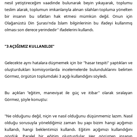
nesil yetiştireceğim vaadinde bulunarak beyin yıkayarak, toplumu
teslim alarak, toplumun imkanlarıyla alınan silahları topluma yönelten
bir insanın bu sıfatları hak etmesi mümkün değil. Onun için
Olağanüstü Din Şurası'nda İslam bilginlerinin bu ifadeyi kullanmış
olması son derece yerindedir" ifadelerini kullandı.
"3 AÇIĞIMIZ KULLANILDI"
Gelecekte aynı hatalara düşmemek için bir "hasar tespiti" yaptıkları ve
oluşturdukları komisyonlarda incelemelerde bulunduklarını belirten
Görmez, örgütün toplumdaki 3 açığı kullandığını söyledi.
Bu açıkları "eğitim, maneviyat ile güç ve itibar" olarak sıralayan
Görmez, şöyle konuştu:
"Ne olduğunu değil, niçin ve nasıl olduğunu düşünmemiz lazım. Nasıl
olduğu sorusuyla yöneldiğimiz zaman bu yapı bizim hangi açığımızı
kullandı, hangi beklentimizi kullandı. Eğitim açığımızı kullandığını
gördük. Paralel bir eğitim oluşturdular. Her görüşten insanın