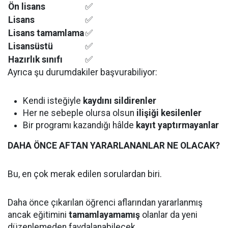
Ön lisans
✅
Lisans
✅
Lisans tamamlama
✅
Lisansüstü
✅
Hazırlık sınıfı
✅
Ayrıca şu durumdakiler başvurabiliyor:
Kendi isteğiyle
kaydını sildirenler
Her ne sebeple olursa olsun
ilişiği kesilenler
Bir programı kazandığı hâlde
kayıt yaptırmayanlar
DAHA ÖNCE AFTAN YARARLANANLAR NE OLACAK?
Bu, en çok merak edilen sorulardan biri.
Daha önce çıkarılan öğrenci aflarından yararlanmış
ancak eğitimini
tamamlayamamış
olanlar da yeni
düzenlemeden faydalanabilecek.