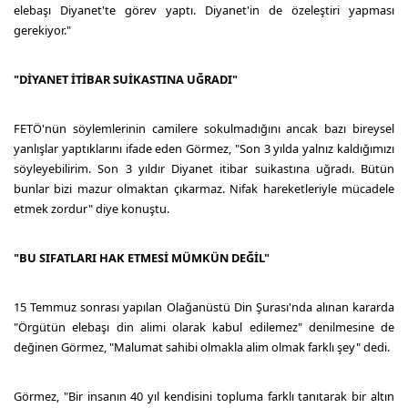
elebaşı Diyanet'te görev yaptı. Diyanet'in de özeleştiri yapması
gerekiyor."
"DİYANET İTİBAR SUİKASTINA UĞRADI"
FETÖ'nün söylemlerinin camilere sokulmadığını ancak bazı bireysel
yanlışlar yaptıklarını ifade eden Görmez, "Son 3 yılda yalnız kaldığımızı
söyleyebilirim. Son 3 yıldır Diyanet itibar suikastına uğradı. Bütün
bunlar bizi mazur olmaktan çıkarmaz. Nifak hareketleriyle mücadele
etmek zordur" diye konuştu.
"BU SIFATLARI HAK ETMESİ MÜMKÜN DEĞİL"
15 Temmuz sonrası yapılan Olağanüstü Din Şurası'nda alınan kararda
"Örgütün elebaşı din alimi olarak kabul edilemez" denilmesine de
değinen Görmez, "Malumat sahibi olmakla alim olmak farklı şey" dedi.
Görmez, "Bir insanın 40 yıl kendisini topluma farklı tanıtarak bir altın