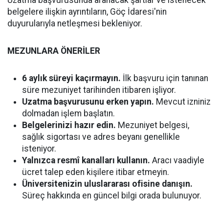
Uzatma başvurusunda aranacak şartlar ve istenecek
belgelere ilişkin ayrıntıların, Göç İdaresi'nin
duyurularıyla netleşmesi bekleniyor.
MEZUNLARA ÖNERİLER
6 aylık süreyi kaçırmayın.
İlk başvuru için tanınan
süre mezuniyet tarihinden itibaren işliyor.
Uzatma başvurusunu erken yapın.
Mevcut izniniz
dolmadan işlem başlatın.
Belgelerinizi hazır edin.
Mezuniyet belgesi,
sağlık sigortası ve adres beyanı genellikle
isteniyor.
Yalnızca resmî kanalları kullanın.
Aracı vaadiyle
ücret talep eden kişilere itibar etmeyin.
Üniversitenizin uluslararası ofisine danışın.
Süreç hakkında en güncel bilgi orada bulunuyor.