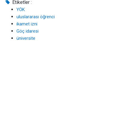
Etiketler :
YÖK
uluslararası öğrenci
ikamet izni
Göç idaresi
üniversite