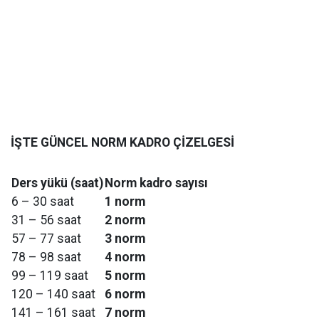
İŞTE GÜNCEL NORM KADRO ÇİZELGESİ
Ders yükü (saat)
Norm kadro sayısı
6 – 30 saat
1 norm
31 – 56 saat
2 norm
57 – 77 saat
3 norm
78 – 98 saat
4 norm
99 – 119 saat
5 norm
120 – 140 saat
6 norm
141 – 161 saat
7 norm