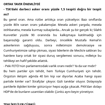
ORTAK TAVIR ÖNEMLİYDİ
- TSK'daki darbeci asker oranı yüzde 1,5 tespiti doğru bir tespit
mi?
Bu genel oran. Ama rütbe arttıkça oran yükseliyor. Bazı sınıflarda
yüzde 80'e varan oranı yakalamışlar. Mesela askeri yargıda, mesela
istihbaratta, mesela kurmay subaylarda... Ancak şu bir gerçek ki; Silahlı
Kuvvetler yüzde 90 oranında bu kalkışmaya katılmadığı için
başarısızlığı garanti oldu. Darbeyi, öncelikle Mustafa Kemal'in
askerlerinin sağduyusu, sonra milletimizin demokrasiye ve
Cumhuriyetimize sahip çıkması, siyasi liderlerin de Meclis'e saldıran bu
hainlere karşı ortak bir siyasi duruş sergilemesi sonucu, milletçe bu
tehlikeyi en hafif şekilde atlattık.
- Peki FETÖ'nün parlamentodaki varlık oranı nedir? Ya da var mıdır?
Bu hem partiler için tehdit, hem Türkiye Cumhuriyeti için tehdit.
Örgütün iletişim ağında 40 bin kişi var diyorlar. Acaba hangi siyasi
partide kimler var? İtirafçılar çıkıyor. Gizli tanıklar oluyor. Dolayısıyla
partilerle ilişkileri kimler götürüyor hepsi açığa çıkacak. PKK'dan dolayı
HDP'de de bunların uzantıları olabilir. Çünkü aynı beyin yönetiyor.
TEHLİKELİLER ÇÜNKÜ...