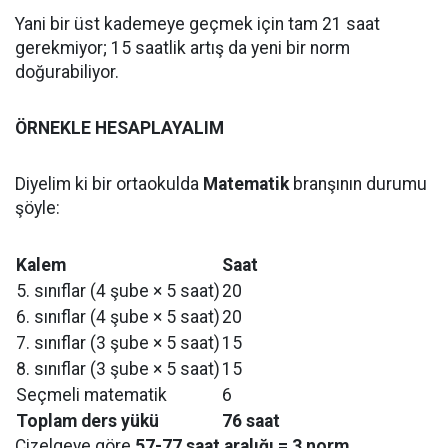
Yani bir üst kademeye geçmek için tam 21 saat
gerekmiyor; 15 saatlik artış da yeni bir norm
doğurabiliyor.
ÖRNEKLE HESAPLAYALIM
Diyelim ki bir ortaokulda
Matematik
branşının durumu
şöyle:
Kalem
Saat
5. sınıflar (4 şube × 5 saat)
20
6. sınıflar (4 şube × 5 saat)
20
7. sınıflar (3 şube × 5 saat)
15
8. sınıflar (3 şube × 5 saat)
15
Seçmeli matematik
6
Toplam ders yükü
76 saat
Çizelgeye göre
57-77 saat aralığı = 3 norm.