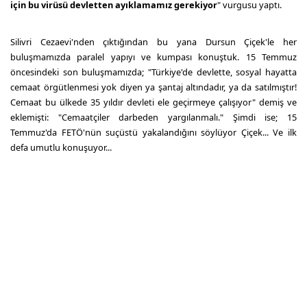
için bu virüsü devletten ayıklamamız gerekiyor
" vurgusu yaptı.
Silivri Cezaevi'nden çıktığından bu yana Dursun Çiçek'le her
buluşmamızda paralel yapıyı ve kumpası konuştuk. 15 Temmuz
öncesindeki son buluşmamızda; "Türkiye'de devlette, sosyal hayatta
cemaat örgütlenmesi yok diyen ya şantaj altındadır, ya da satılmıştır!
Cemaat bu ülkede 35 yıldır devleti ele geçirmeye çalışıyor" demiş ve
eklemişti: "Cemaatçiler darbeden yargılanmalı." Şimdi ise; 15
Temmuz'da FETÖ'nün suçüstü yakalandığını söylüyor Çiçek... Ve ilk
defa umutlu konuşuyor...