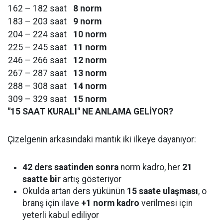
162 – 182 saat
8 norm
183 – 203 saat
9 norm
204 – 224 saat
10 norm
225 – 245 saat
11 norm
246 – 266 saat
12 norm
267 – 287 saat
13 norm
288 – 308 saat
14 norm
309 – 329 saat
15 norm
"15 SAAT KURALI" NE ANLAMA GELİYOR?
Çizelgenin arkasındaki mantık iki ilkeye dayanıyor:
42 ders saatinden sonra
norm kadro, her
21
saatte bir
artış gösteriyor
Okulda artan ders yükünün
15 saate ulaşması
, o
branş için ilave
+1 norm kadro
verilmesi için
yeterli kabul ediliyor