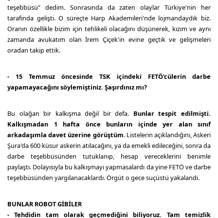
teşebbüsü" dedim. Sonrasında da zaten olaylar Türkiye'nin her
tarafında gelişti. O süreçte Harp Akademileri'nde lojmandaydık biz.
Oranın özellikle bizim için tehlikeli olacağını düşünerek, kızım ve aynı
zamanda avukatım olan İrem Çiçek'in evine geçtik ve gelişmeleri
oradan takip ettik.
- 15 Temmuz öncesinde TSK içindeki FETÖ'cülerin darbe
yapamayacağını söylemiştiniz. Şaşırdınız mı?
Bu olağan bir kalkışma değil bir defa.
Bunlar tespit edilmişti.
Kalkışmadan 1 hafta önce bunların içinde yer alan sınıf
arkadaşımla davet üzerine görüştüm
. Listelerin açıklandığını, Askeri
Şura'da 600 küsur askerin atılacağını, ya da emekli edileceğini, sonra da
darbe teşebbüsünden tutuklanıp, hesap vereceklerini benimle
paylaştı. Dolayısıyla bu kalkışmayı yapmasalardı da yine FETÖ ve darbe
teşebbüsünden yargılanacaklardı. Örgüt o gece suçüstü yakalandı.
BUNLAR ROBOT GİBİLER
- Tehdidin tam olarak geçmediğini biliyoruz. Tam temizlik