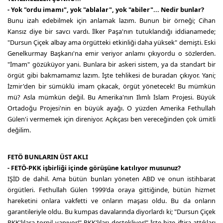
- Yok "ordu imamı", yok "ablalar", yok "abiler"... Nedir bunlar?
Bunu izah edebilmek için anlamak lazım. Bunun bir örneği; Cihan
Kansız diye bir savcı vardı. İlker Paşa'nın tutuklandığı iddianamede;
"Dursun Çiçek albay ama örgütteki etkinliği daha yüksek" demişti. Eski
Genelkurmay Başkanı'na emir veriyor anlamı çıkıyordu o sözlerden.
"İmam" gözüküyor yani. Bunlara bir askeri sistem, ya da standart bir
örgüt gibi bakmamamız lazım. İşte tehlikesi de buradan çıkıyor. Yani;
İzmir'den bir sümüklü imam çıkacak, örgüt yönetecek! Bu mümkün
mü? Asla mümkün değil. Bu Amerika'nın Ilımlı İslam Projesi. Büyük
Ortadoğu Projesi'nin en büyük ayağı. O yüzden Amerika Fethullah
Gülen'i vermemek için direniyor. Açıkçası ben vereceğinden çok ümitli
değilim.
FETÖ BUNLARIN ÜST AKLI
- FETÖ-PKK işbirliği içinde görüşüne katılıyor musunuz?
IŞİD de dahil. Ama bütün bunları yöneten ABD ve onun istihbarat
örgütleri. Fethullah Gülen 1999'da oraya gittiğinde, bütün hizmet
hareketini onlara vakfetti ve onların maşası oldu. Bu da onların
garantileriyle oldu. Bu kumpas davalarında diyorlardı ki; "Dursun Çiçek
PKK'lılara torpil yapıyor!" PKK'lıları destekliyor!" İşte bize iftira attıkları