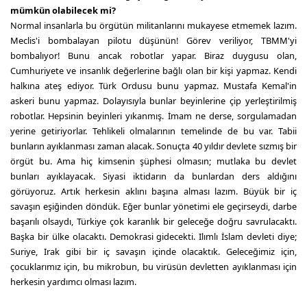
mümkün olabilecek mi?
Normal insanlarla bu örgütün militanlarını mukayese etmemek lazım.
Meclis'i bombalayan pilotu düşünün! Görev veriliyor, TBMM'yi
bombalıyor! Bunu ancak robotlar yapar. Biraz duygusu olan,
Cumhuriyete ve insanlık değerlerine bağlı olan bir kişi yapmaz. Kendi
halkına ateş ediyor. Türk Ordusu bunu yapmaz. Mustafa Kemal'in
askeri bunu yapmaz. Dolayısıyla bunlar beyinlerine çip yerleştirilmiş
robotlar. Hepsinin beyinleri yıkanmış. İmam ne derse, sorgulamadan
yerine getiriyorlar. Tehlikeli olmalarının temelinde de bu var. Tabii
bunların ayıklanması zaman alacak. Sonuçta 40 yıldır devlete sızmış bir
örgüt bu. Ama hiç kimsenin şüphesi olmasın; mutlaka bu devlet
bunları ayıklayacak. Siyasi iktidarın da bunlardan ders aldığını
görüyoruz. Artık herkesin aklını başına alması lazım. Büyük bir iç
savaşın eşiğinden döndük. Eğer bunlar yönetimi ele geçirseydi, darbe
başarılı olsaydı, Türkiye çok karanlık bir geleceğe doğru savrulacaktı.
Başka bir ülke olacaktı. Demokrasi gidecekti. Ilımlı İslam devleti diye;
Suriye, Irak gibi bir iç savaşın içinde olacaktık. Geleceğimiz için,
çocuklarımız için, bu mikrobun, bu virüsün devletten ayıklanması için
herkesin yardımcı olması lazım.