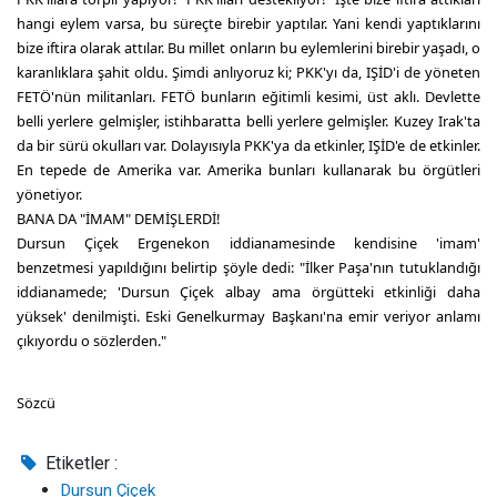
hangi eylem varsa, bu süreçte birebir yaptılar. Yani kendi yaptıklarını
bize iftira olarak attılar. Bu millet onların bu eylemlerini birebir yaşadı, o
karanlıklara şahit oldu. Şimdi anlıyoruz ki; PKK'yı da, IŞİD'i de yöneten
FETÖ'nün militanları. FETÖ bunların eğitimli kesimi, üst aklı. Devlette
belli yerlere gelmişler, istihbaratta belli yerlere gelmişler. Kuzey Irak'ta
da bir sürü okulları var. Dolayısıyla PKK'ya da etkinler, IŞİD'e de etkinler.
En tepede de Amerika var. Amerika bunları kullanarak bu örgütleri
yönetiyor.
BANA DA "İMAM" DEMİŞLERDİ!
Dursun Çiçek Ergenekon iddianamesinde kendisine 'imam'
benzetmesi yapıldığını belirtip şöyle dedi: "İlker Paşa'nın tutuklandığı
iddianamede; 'Dursun Çiçek albay ama örgütteki etkinliği daha
yüksek' denilmişti. Eski Genelkurmay Başkanı'na emir veriyor anlamı
çıkıyordu o sözlerden."
Sözcü
Etiketler :
Dursun Çiçek