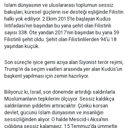
İslam dünyasının ve uluslararası toplumun sessiz
bakışları, küresel güçlerin ise desteği eşliğinde Filistin
halkı yok ediliyor. 2 Ekim 2015’te başlayan Kudüs
İntifadası’nın başından bu yana şehit olan Filistinli
sayısı 338. Öte yandan 2017’nin başından bu yana 59
Filistinli şehit oldu. Şehit olan Filistinlilerden 94’ü 18
yaşından küçük.
Son süreçte iyice gemi azıya alan Siyonist terör rejimi,
Trump’ın da seçim vaatleri arasında yer alan Kudüs’ün
başkent yapılması için zemin hazırlıyor.
Biliyoruz ki, İsrail, son dönemde artırdığı saldırılarla
Müslümanların tepkilerini ölçüyor. Sessiz kaldıkça
saldırılarının şiddetini artıracaktır. Çünkü korsan
devlet, gücünü İslam dünyasının ve insanlığın
sessizliğinden alıyor. O halde Mescid-i Aksa’nın
çığlığına sessiz kalamayız. 15 Temmuz’da ümmetle