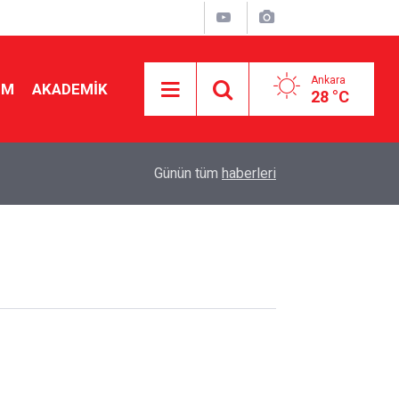
Ankara
İM
AKADEMİK
28 °C
23:49
9 gün seminer, 1 hafta kutlama: İşte öğretmenin
Günün tüm
haberleri