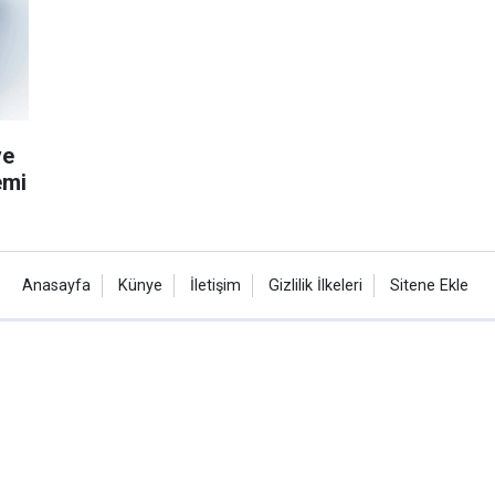
ve
emi
Anasayfa
Künye
İletişim
Gizlilik İlkeleri
Sitene Ekle