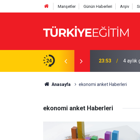
Manşetler
Günün Haberleri
Arşiv
S
tın 6.660 TL'ye çıktı
24
23:53
4 aylık 
Anasayfa
ekonomi anket Haberleri
ekonomi anket Haberleri