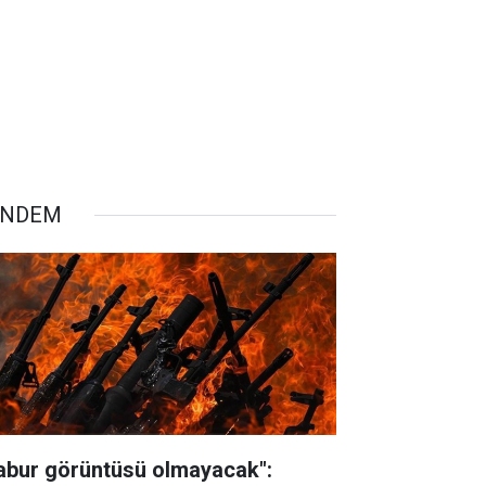
ÜNDEM
abur görüntüsü olmayacak":