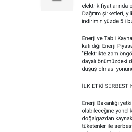
elektrik fiyatlarında
Dağıtım şirketleri, y
indirimin yüzde 5'i b
Enerji ve Tabii Kayn
katıldığı Enerji Piy
"Elektrikte zam öngö
dayalı önümüzdeki d
düşüş olması yönünd
İLK ETKİ SERBEST
Enerji Bakanlığı yetki
olabileceğine yöneli
doğalgazdan kaynaklı 
tüketenler ile serbest