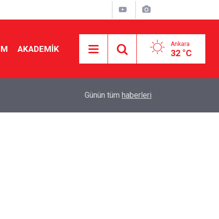
Ankara
İM
AKADEMİK
32 °C
16:29
Her okula güvenlik görevlisi gelmiyor! İşte önceli
Günün tüm
haberleri