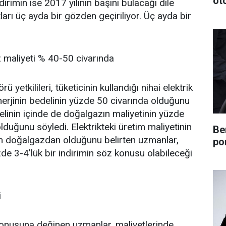
ot
ndirimin ise 2017 yılının başını bulacağı dile
yatları üç ayda bir gözden geçiriliyor. Üç ayda bir
z maliyeti % 40-50 civarında
ü yetkilileri, tüketicinin kullandığı nihai elektrik
enerjinin bedelinin yüzde 50 civarında olduğunu
delinin içinde de doğalgazın maliyetinin yüzde
lduğunu söyledi. Elektrikteki üretim maliyetinin
Be
in doğalgazdan olduğunu belirten uzmanlar,
po
zde 3-4'lük bir indirimin söz konusu olabileceği
i
 konusuna değinen uzmanlar, maliyetlerinde