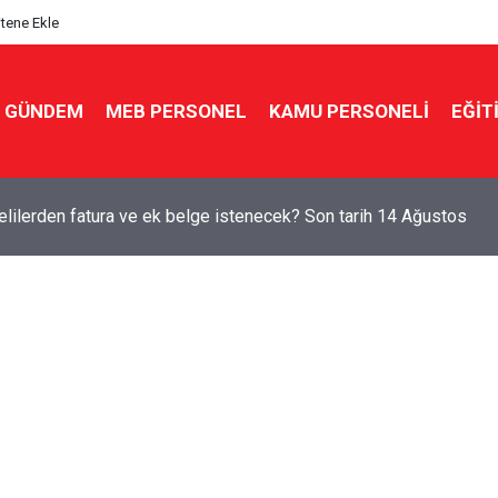
itene Ekle
GÜNDEM
MEB PERSONEL
KAMU PERSONELİ
EĞİT
elilerden fatura ve ek belge istenecek? Son tarih 14 Ağustos