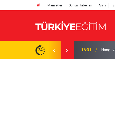
Manşetler
Günün Haberleri
Arşiv
S
 başladı! MEBBİS ekranı açıldı
24
16:31
Hangi v