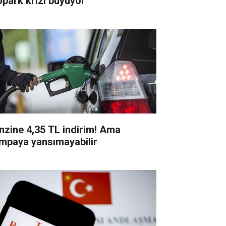
opark krizi büyüyor
nzine 4,35 TL indirim! Ama
mpaya yansımayabilir