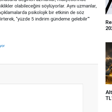
ikler olabileceğini söylüyorlar. Aynı uzmanlar,
ıklamalarda psikolojik bir etkinin de söz
rterek, "yüzde 5 indirim gündeme gelebilir"'
Re
20
iyor
Al
TL