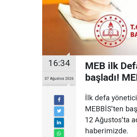
16:34
MEB ilk Defa
başladı! ME
07 Ağustos 2026
İlk defa yönetic
MEBBİS'ten başl
12 Ağustos'ta a
haberimizde.