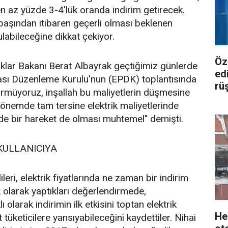
 en az yüzde 3-4'lük oranda indirim getirecek.
ılbaşından itibaren geçerli olması beklenen
ulabileceğine dikkat çekiyor.
Öz
aklar Bakanı Berat Albayrak geçtiğimiz günlerde
ed
asası Düzenleme Kurulu'nun (EPDK) toplantısında
rü
rmüyoruz, inşallah bu maliyetlerin düşmesine
önemde tam tersine elektrik maliyetlerinde
e bir hareket de olması muhtemel" demişti.
 KULLANICIYA
lileri, elektrik fiyatlarında ne zaman bir indirim
k olarak yaptıkları değerlendirmede,
olarak indirimin ilk etkisini toptan elektrik
He
 tüketicilere yansıyabileceğini kaydettiler. Nihai