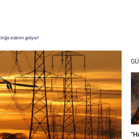
triğe indirim geliyor!
G
"H