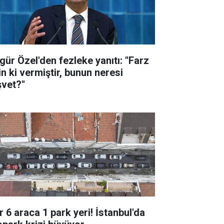
gür Özel'den fezleke yanıtı: "Farz
in ki vermiştir, bunun neresi
şvet?"
r 6 araca 1 park yeri! İstanbul'da