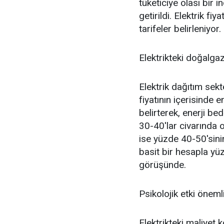
tüketiciye olası bir i
getirildi. Elektrik fi
tarifeler belirleniyor.
Elektrikteki doğalga
Elektrik dağıtım sektör
fiyatının içerisinde 
belirterek, enerji be
30-40'lar civarında o
ise yüzde 40-50'sin
basit bir hesapla yü
görüşünde.
Psikolojik etki öneml
Elektrikteki maliyet