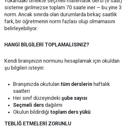
Yukarıdaki örnekte seçmeli matematik dersi (6 saat)
sisteme girilmezse toplam 70 saate iner — bu yine 3
norm. Ancak sınırda olan durumlarda birkaç saatlik
fark, bir öğretmenin norm fazlası olup olmamasını
belirleyebiliyor.
HANGİ BİLGİLERİ TOPLAMALISINIZ?
Kendi branşınızın normunu hesaplamak için okuldan
şu bilgileri isteyin:
Branşınızda okutulan
tüm derslerin
haftalık
saatleri
Her sınıf düzeyindeki
şube sayısı
Seçmeli ders
dağılımı
Okulun bildirdiği
toplam ders yükü
TEBLİĞ ETMELERİ ZORUNLU