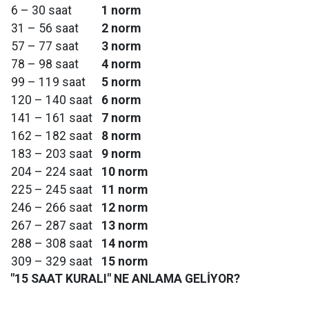
6 – 30 saat
1 norm
31 – 56 saat
2 norm
57 – 77 saat
3 norm
78 – 98 saat
4 norm
99 – 119 saat
5 norm
120 – 140 saat
6 norm
141 – 161 saat
7 norm
162 – 182 saat
8 norm
183 – 203 saat
9 norm
204 – 224 saat
10 norm
225 – 245 saat
11 norm
246 – 266 saat
12 norm
267 – 287 saat
13 norm
288 – 308 saat
14 norm
309 – 329 saat
15 norm
"15 SAAT KURALI" NE ANLAMA GELİYOR?