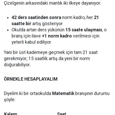
Çizelgenin arkasındaki mantık iki ilkeye dayanıyor:
42 ders saatinden sonra
norm kadro, her
21
saatte bir
artış gösteriyor
Okulda artan ders yükünün
15 saate ulaşması
, o
branş için ilave
+1 norm kadro
verilmesi için
yeterli kabul ediliyor
Yani bir üst kademeye geçmek için tam 21 saat
gerekmiyor; 15 saatlik artış da yeni bir norm
doğurabiliyor.
ÖRNEKLE HESAPLAYALIM
Diyelim ki bir ortaokulda
Matematik
branşının durumu
şöyle:
Kalem
Saat