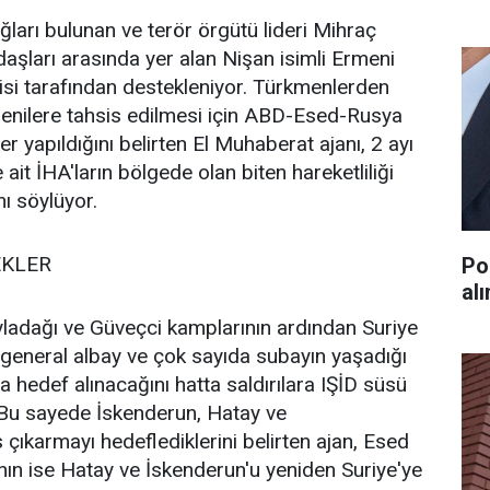
bağları bulunan ve terör örgütü lideri Mihraç
daşları arasında yer alan Nişan isimli Ermeni
si tarafından destekleniyor. Türkmenlerden
menilere tahsis edilmesi için ABD-Esed-Rusya
 yapıldığını belirten El Muhaberat ajanı, 2 ayı
ait İHA'ların bölgede olan biten hareketliliği
nı söylüyor.
EKLER
Po
al
ladağı ve Güveçci kamplarının ardından Suriye
general albay ve çok sayıda subayın yaşadığı
 hedef alınacağını hatta saldırılara IŞİD süsü
. Bu sayede İskenderun, Hatay ve
ıkarmayı hedeflediklerini belirten ajan, Esed
ının ise Hatay ve İskenderun'u yeniden Suriye'ye