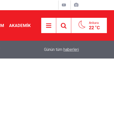
Ankara
İM
AKADEMİK
22 °C
"
19:48
Seçmeli ders düzenlemesi yargıya taşındı! Danış
Günün tüm
haberleri