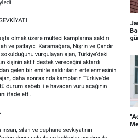
ledi.
SEVKİYATI
Ja
Ba
gü
şta olmak üzere mülteci kamplarına saldırı
lah ve patlayıcı Karamağara, Nişrin ve Çandır
e sokulduğunu vurgulayan ajan, Türkiye'deki
ın kişinin aktif destek vereceğini aktardı.
an gelen bir emirle saldırıların ertelenmesinin
 ajan, daha sonrasında kampların Türkiye'de
ü durum sebebi ile havadan vurulacağının
nı ifade etti.
A
"A
Me
 insan, silah ve cephane sevkiyatının
en deniz yolu ile ve balıkçılar yardımı ile