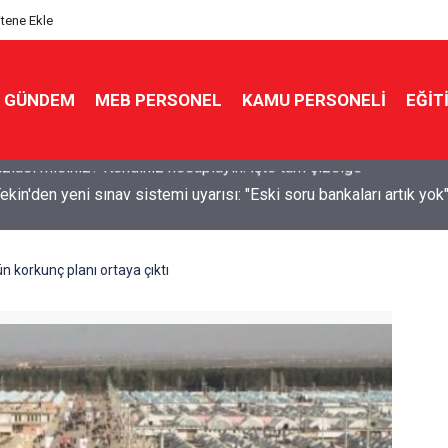
itene Ekle
GÜNDEM
MEB PERSONEL
KAMU PERSONELİ
EĞİT
kin'den yeni sınav sistemi uyarısı: "Eski soru bankaları artık yok
 korkunç planı ortaya çıktı