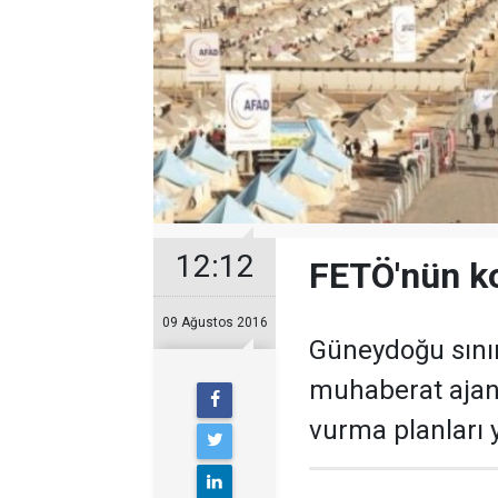
12:12
FETÖ'nün ko
09 Ağustos 2016
Güneydoğu sınır
muhaberat ajanl
vurma planları y