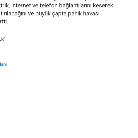
rik, internet ve telefon bağlantılarını keserek
tırılacağını ve büyük çapta panik havası
tti.
AK
lanı