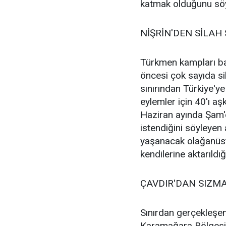
katmak olduğunu söy
NİŞRİN'DEN SİLAH 
Türkmen kampları ba
öncesi çok sayıda si
sınırından Türkiye'y
eylemler için 40'ı aşk
Haziran ayında Şam'd
istendiğini söyleyen
yaşanacak olağanüst
kendilerine aktarıldığı
ÇAVDIR'DAN SIZM
Sınırdan gerçekleşen
Karamağara Bölgesi'nd