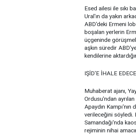
Esed ailesi ile sıkı 
Ural'ın da yakın arka
ABD'deki Ermeni lobi
boşalan yerlerin Er
üçgeninde görüşmeler
aşkın süredir ABD'ye 
kendilerine aktardığı
IŞİD'E İHALE EDEC
Muhaberat ajanı, Yay
Ordusu'ndan ayrılan 
Apaydın Kampı'nın da
verileceğini söyledi
Samandağı'nda kaos ç
rejiminin nihai amac