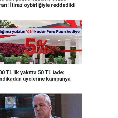
arı! İtiraz oybirliğiyle reddedildi
00 TL'lik yakıtta 50 TL iade:
ndikadan üyelerine kampanya