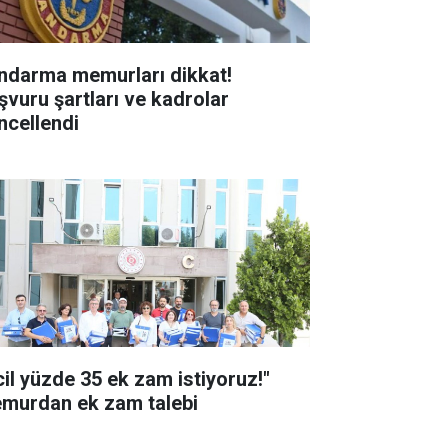
ndarma memurları dikkat!
şvuru şartları ve kadrolar
ncellendi
cil yüzde 35 ek zam istiyoruz!"
murdan ek zam talebi