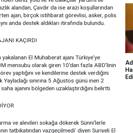
azlık alandan, Çavdır da ise arazi koşullarından
rten ajan, birçok istihbarat görevlisi, asker, polis
aynı anda destek aldıkları itirafında bulundu.
AJANI KAÇIRDI
n yakalanan El Muhaberat ajanı Türkiye'ye
Ad
BM mensubu olarak giren 10'dan fazla ABD'linin
Ha
rev yaptığını ve kendilerine destek verdiğini
Edi
nak Yayladağı sınırına 5 Ağustos günü inen 2
saha ajanını bölgeden uzaklaştırdığını belirtti.
DİYOR
rma ve alevileri sokağa dökerek Sünni'lerle
nın tatbikatından vazgeçilmedi' diyen Suriyeli El