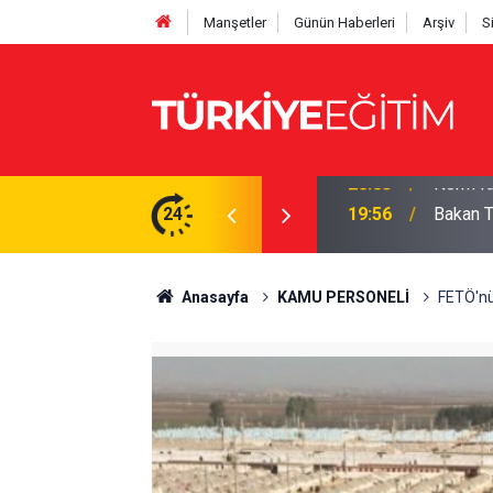
Manşetler
Günün Haberleri
Arşiv
S
hesaplayın: İşte tam çizelge
24
19:56
Bakan Te
Anasayfa
KAMU PERSONELİ
FETÖ'nün