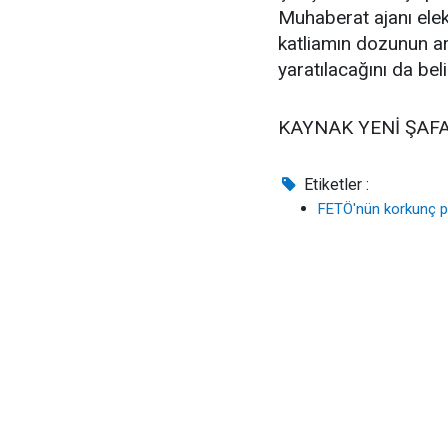
Muhaberat ajanı elekt
katliamın dozunun ar
yaratılacağını da belir
KAYNAK YENİ ŞAF
Etiketler :
FETÖ'nün korkunç p