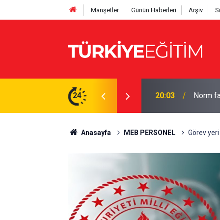
Manşetler
Günün Haberleri
Arşiv
S
hesaplayın: İşte tam çizelge
24
19:56
Bakan Te
Anasayfa
MEB PERSONEL
Görev yer