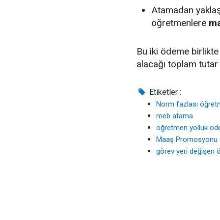
Atamadan yakla
öğretmenlere
ma
Bu iki ödeme birlikte
alacağı toplam tuta
Etiketler :
Norm fazlası öğre
meb atama
öğretmen yolluk öd
Maaş Promosyonu
görev yeri değişen