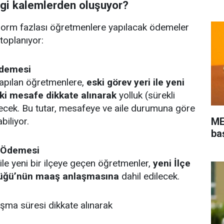
gi kalemlerden oluşuyor?
norm fazlası öğretmenlere yapılacak ödemeler
 toplanıyor:
Ödemesi
yapılan öğretmenlere,
eski görev yeri ile yeni
aki mesafe dikkate alınarak
yolluk (sürekli
ecek. Bu tutar, mesafeye ve aile durumuna göre
ME
biliyor.
ba
 Ödemesi
le yeni bir ilçeye geçen öğretmenler,
yeni İlçe
rlüğü’nün maaş anlaşmasına
dahil edilecek.
şma süresi dikkate alınarak