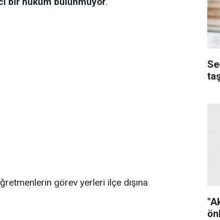
cı bir hüküm bulunmuyor
.
Se
ta
etmenlerin görev yerleri ilçe dışına
"A
ön