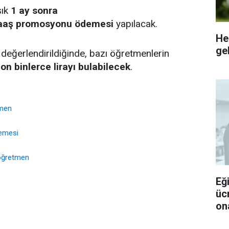
şık
1 ay sonra
aş promosyonu ödemesi
yapılacak.
He
gel
 değerlendirildiğinde, bazı öğretmenlerin
r
on binlerce lirayı bulabilecek
.
tmen
emesi
 öğretmen
Eğ
üc
ona