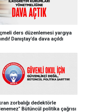
çmeli ders düzenlemesi yargıya
şındı! Danıştay'da dava açıldı
kran zorbalığı dedektörle
lenemez" Bütüncül politika çağrısı