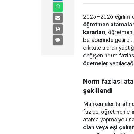
2025–2026 eğitim öğ
öğretmen atamalar
kararları
, öğretmenl
beraberinde getirdi.
dikkate alarak yaptı
değişen norm fazla
ödemeler
yapılacağı
Norm fazlası at
şekillendi
Mahkemeler tarafında
fazlası öğretmenler
atama yapma yoluna
olan veya eşi çalı