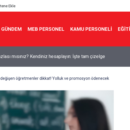
itene Ekle
GÜNDEM
MEB PERSONEL
KAMU PERSONELİ
EĞİT
kin'den yeni sınav sistemi uyarısı: "Eski soru bankaları artık yok
i değişen öğretmenler dikkat! Yolluk ve promosyon ödenecek