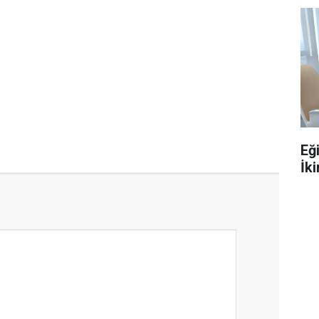
Eğ
İki