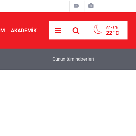
Ankara
İM
AKADEMİK
22 °C
"
19:48
Seçmeli ders düzenlemesi yargıya taşındı! Danış
Günün tüm
haberleri