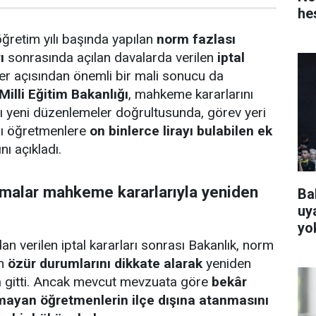
he
retim yılı başında yapılan
norm fazlası
ı
sonrasında açılan davalarda verilen
iptal
er açısından önemli bir mali sonucu da
Milli Eğitim Bakanlığı
, mahkeme kararlarını
ğı yeni düzenlemeler doğrultusunda, görev yeri
sı öğretmenlere
on binlerce lirayı bulabilen ek
nı açıkladı.
amalar mahkeme kararlarıyla yeniden
Ba
uya
yo
n verilen iptal kararları sonrası Bakanlık, norm
in
özür durumlarını dikkate alarak
yeniden
 gitti. Ancak mevcut mevzuata göre
bekâr
şmayan öğretmenlerin ilçe dışına atanmasını