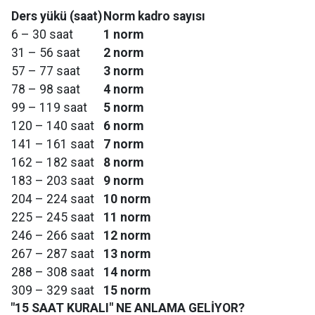
Ders yükü (saat)
Norm kadro sayısı
6 – 30 saat
1 norm
31 – 56 saat
2 norm
57 – 77 saat
3 norm
78 – 98 saat
4 norm
99 – 119 saat
5 norm
120 – 140 saat
6 norm
141 – 161 saat
7 norm
162 – 182 saat
8 norm
183 – 203 saat
9 norm
204 – 224 saat
10 norm
225 – 245 saat
11 norm
246 – 266 saat
12 norm
267 – 287 saat
13 norm
288 – 308 saat
14 norm
309 – 329 saat
15 norm
"15 SAAT KURALI" NE ANLAMA GELİYOR?