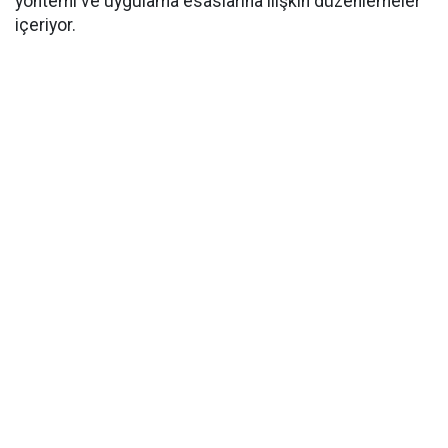
yöntemi ve uygulama esaslarına ilişkin düzenlemeler
içeriyor.