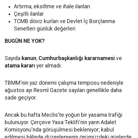
Artırma, eksiltme ve ihale ilanları
Çeşitli ilanlar
TCMB döviz kurları ve Devlet İç Borçlanma
Senetleri günlük değerleri
BUGÜN NE YOK?
Sayıda
kanun
,
Cumhurbaşkanlığı kararnamesi
ve
atama kararı
yer almadı.
TBMM'nin yaz dönemi çalışma temposu nedeniyle
ağustos ayı Resmî Gazete sayıları genellikle daha
sade geçiyor.
Ancak bu hafta Meclis'te yoğun bir yasama trafiği
bulunuyor. Çerçeve Yasa Teklifi'nin yarın Adalet
Komisyonu'nda görüşülmesi bekleniyor; kabul
edilmesi hâlinde düzenlemenin önümüzdeki günlerde