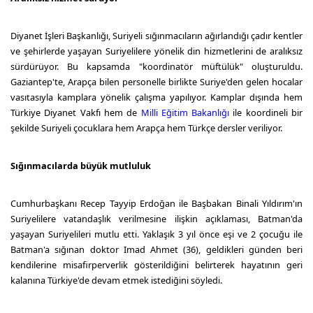
Diyanet İşleri Başkanlığı, Suriyeli sığınmacıların ağırlandığı çadır kentler
ve şehirlerde yaşayan Suriyelilere yönelik din hizmetlerini de aralıksız
sürdürüyor. Bu kapsamda "koordinatör müftülük" oluşturuldu.
Gaziantep'te, Arapça bilen personelle birlikte Suriye'den gelen hocalar
vasıtasıyla kamplara yönelik çalışma yapılıyor. Kamplar dışında hem
Türkiye Diyanet Vakfı hem de
Milli Eğitim Bakanlığı
ile koordineli bir
şekilde Suriyeli çocuklara hem Arapça hem Türkçe dersler veriliyor.
Sığınmacılarda büyük mutluluk
Cumhurbaşkanı Recep Tayyip Erdoğan ile Başbakan Binali Yıldırım'ın
Suriyelilere vatandaşlık verilmesine ilişkin açıklaması, Batman'da
yaşayan Suriyelileri mutlu etti. Yaklaşık 3 yıl önce eşi ve 2 çocuğu ile
Batman'a sığınan doktor Imad Ahmet (36), geldikleri günden beri
kendilerine misafirperverlik gösterildiğini belirterek hayatının geri
kalanına Türkiye'de devam etmek istediğini söyledi.