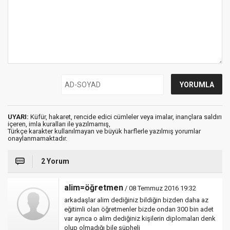
UYARI:
Küfür, hakaret, rencide edici cümleler veya imalar, inançlara saldırı
içeren, imla kuralları ile yazılmamış,
Türkçe karakter kullanılmayan ve büyük harflerle yazılmış yorumlar
onaylanmamaktadır.
2 Yorum
alim=öğretmen
/ 08 Temmuz 2016 19:32
arkadaşlar alim dediğiniz bildiğin bizden daha az
eğitimli olan öğretmenler bizde ondan 300 bin adet
var ayrıca o alim dediğiniz kişilerin diplomaları denk
olup olmadığı bile şüpheli