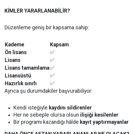
KİMLER YARARLANABİLİR?
Düzenleme geniş bir kapsama sahip:
Kademe
Kapsam
Ön lisans
✅
Lisans
✅
Lisans tamamlama
✅
Lisansüstü
✅
Hazırlık sınıfı
✅
Ayrıca şu durumdakiler başvurabiliyor:
Kendi isteğiyle
kaydını sildirenler
Her ne sebeple olursa olsun
ilişiği kesilenler
Bir programı kazandığı hâlde
kayıt yaptırmayanlar