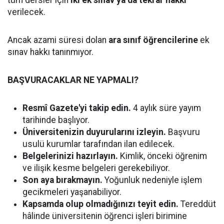
tüm dersler için
iki ek sınav ya da tekrar hakkı
verilecek.
Ancak azami süresi dolan
ara sınıf öğrencilerine
ek
sınav hakkı tanınmıyor.
BAŞVURACAKLAR NE YAPMALI?
Resmî Gazete'yi takip edin.
4 aylık süre yayım
tarihinde başlıyor.
Üniversitenizin duyurularını izleyin.
Başvuru
usulü kurumlar tarafından ilan edilecek.
Belgelerinizi hazırlayın.
Kimlik, önceki öğrenim
ve ilişik kesme belgeleri gerekebiliyor.
Son aya bırakmayın.
Yoğunluk nedeniyle işlem
gecikmeleri yaşanabiliyor.
Kapsamda olup olmadığınızı teyit edin.
Tereddüt
hâlinde üniversitenin öğrenci işleri birimine