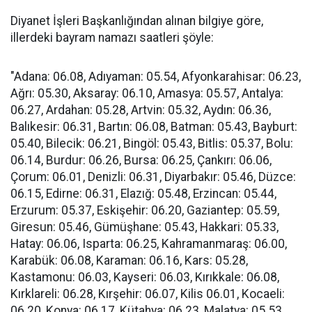
Diyanet İşleri Başkanlığından alınan bilgiye göre,
illerdeki bayram namazı saatleri şöyle:
"Adana: 06.08, Adıyaman: 05.54, Afyonkarahisar: 06.23,
Ağrı: 05.30, Aksaray: 06.10, Amasya: 05.57, Antalya:
06.27, Ardahan: 05.28, Artvin: 05.32, Aydın: 06.36,
Balıkesir: 06.31, Bartın: 06.08, Batman: 05.43, Bayburt:
05.40, Bilecik: 06.21, Bingöl: 05.43, Bitlis: 05.37, Bolu:
06.14, Burdur: 06.26, Bursa: 06.25, Çankırı: 06.06,
Çorum: 06.01, Denizli: 06.31, Diyarbakır: 05.46, Düzce:
06.15, Edirne: 06.31, Elazığ: 05.48, Erzincan: 05.44,
Erzurum: 05.37, Eskişehir: 06.20, Gaziantep: 05.59,
Giresun: 05.46, Gümüşhane: 05.43, Hakkari: 05.33,
Hatay: 06.06, Isparta: 06.25, Kahramanmaraş: 06.00,
Karabük: 06.08, Karaman: 06.16, Kars: 05.28,
Kastamonu: 06.03, Kayseri: 06.03, Kırıkkale: 06.08,
Kırklareli: 06.28, Kırşehir: 06.07, Kilis 06.01, Kocaeli:
06.20, Konya: 06.17, Kütahya: 06.23, Malatya: 05.53,