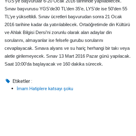
YGS’ye başvurular 6-20 Ocak 2016 tarihinde yapılabilecek.
Sınav başvurusu YGS’de30 TL’den 35’e, LYS’de ise 50’den 55
TL’ye yükseltildi. Sınav ücretleri başvurudan sonra 21 Ocak
2016 tarihine kadar da yatırılabilecek. Ortaöğretimde din Kültürü
ve Ahlak Bilgisi Dersi’ni zorunlu olarak alan adaylar din
sorularını, almayanlar ise felsefe gurubu sorularını
cevaplayacak. Sınava alyans ve su hariç herhangi bir takı veya
aletle girilemeyecek. Sınav 13 Mart 2016 Pazar günü yapılacak.
Saat 10:00’da başlayacak ve 160 dakika sürecek.
Etiketler :
İmam Hatiplere katsayı şoku