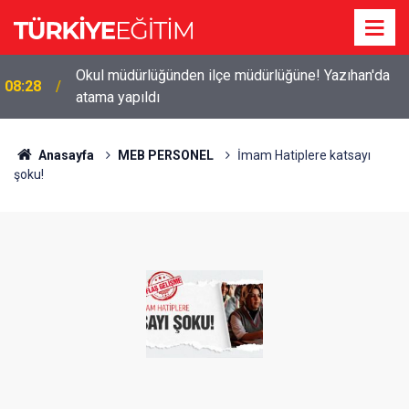
8 yılda 29 kat arttı! Vakıf üniversitesi ücretleri
08:08
servete döndü
Anasayfa
MEB PERSONEL
İmam Hatiplere katsayı
şoku!