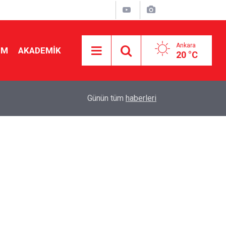
Ankara
İM
AKADEMİK
20 °C
16:34
MEB ilk Defa Yönetici tercihleri başladı! MEBBİS
Günün tüm
haberleri