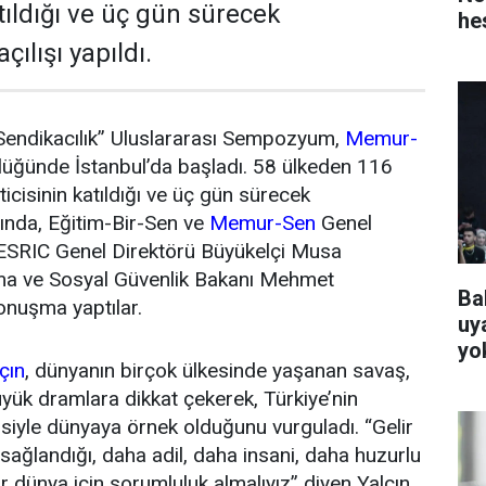
tıldığı ve üç gün sürecek
he
lışı yapıldı.
endikacılık” Uluslararası Sempozyum,
Memur-
üğünde İstanbul’da başladı. 58 ülkeden 116
cisinin katıldığı ve üç gün sürecek
nda, Eğitim-Bir-Sen ve
Memur-Sen
Genel
SESRIC Genel Direktörü Büyükelçi Musa
şma ve Sosyal Güvenlik Bakanı Mehmet
Ba
onuşma yaptılar.
uya
yo
lçın
, dünyanın birçok ülkesinde yaşanan savaş,
üyük dramlara dikkat çekerek, Türkiye’nin
iyle dünyaya örnek olduğunu vurguladı. “Gelir
sağlandığı, daha adil, daha insani, daha huzurlu
ir dünya için sorumluluk almalıyız” diyen Yalçın,