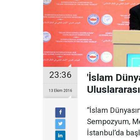
23:36
'İslam Düny
Uluslarara
13 Ekim 2016
“İslam Dünyasın
Sempozyum, Me
İstanbul’da baş