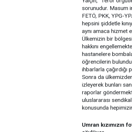
Yalçın, “Terör örgüt
sorunudur. Masum in
FETÖ, PKK, YPG-YPJ 
hepsini şiddetle kını
aynı amaca hizmet et
Ülkemizin bir bölges
hakkını engellemekte
hastanelere bombalar
öğrencilerin bulundu
ihbarlarla çağırdığı p
Sonra da ülkemizden 
izleyerek bunları san
raporlar göndermekt
uluslararası sendikal
konusunda hepimizin 
Umran kızımızın fot