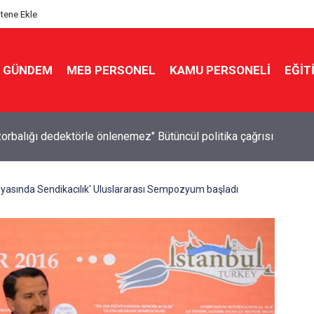
itene Ekle
GÜNDEM
MEB PERSONEL
KAMU PERSONELİ
EĞİT
kor üstüne rekor! Kilogram fiyatı 6,6 milyon lirayı aştı
yasında Sendikacılık' Uluslararası Sempozyum başladı