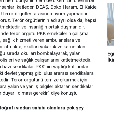
leri hem dünyanın hem de ülkemizin önemli bir
sanları katleden DEAŞ, Boko Haram, El Kaide,
terör örgütleri arasında ayrım yapmadan
yoruz. Terör örgütlerinin adı ayrı olsa da, hepsi
mektedir ve insanlığın ortak düşmanıdır.
inde terör örgütü PKK emekçilerin çalışma
, sağlık hizmeti veren ambulanslara ve
 atmakta, okulları yakarak ve karne alan
ğu sırada okulları bombalayarak, yalan
Eğ
İki
olisleri ve sağlık çalışanlarını katletmektedir.
bazı sendikalar PKK’nın yaptığı katliamları
ki devlet yapmış gibi uluslararası sendikalara
edir. Terör örgütünü temize çıkarmak için
ara yalan ve yanlış bilgiler aktaran sendikalar
duyarlı olması gerekir” diye konuştu.
oğrafı vicdan sahibi olanlara çok şey