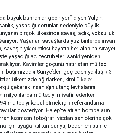
da büyük buhranlar geçiriyor” diyen Yalçın,
nsanlık, yaşadığı sorunlar nedeniyle büyük
ünyanın birçok ülkesinde savaş, açlık, yoksulluk
şanıyor. Yaşanan savaşlarda yüz binlerce insan
 savaşın yıkıcı etkisi hayatın her alanına sirayet
te yaşadığı acı tecrübeleri sanki yeniden
kılıyor. Kavimler göçünü hatırlatan mülteci
anı başımızdaki Suriye’den göç eden yaklaşık 3
zler ülkemizde ağırlarken, kimi ülkeler
l örgü çekerek insanlığın utanç levhalarını
er milyonlarca mülteciyi misafir ederken,
294 mülteciyi kabul etmek için referanduma
tavırlar gösteriyor. Halep’te atılan bombaların
an kızımızın fotoğrafı vicdan sahiplerine çok
ina için ayağa kalkan dünya, bedenleri sahile