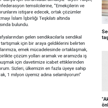
federasyon temsilcilerine, “Emekçilerin ve
orunlarını istişare edecek, ortak çözümler
ayı İslam İşbirliği Teşkilatı altında
ısında bulundu.
Se
afyalarından gelen sendikacılarla sendikal
ta
tartışmak için bir araya geldiklerini belirten
alarımıza, emek mücadelesinde ortaklaşmak,
birlikte çözüm yolları aramak ve aramızda iş
onuşmak için davetimize icabet ettiklerinden
orum. Sizleri, ülkemizin en fazla üyeye sahip
ak, 1 milyon üyemiz adına selamlıyorum”
"A
ön