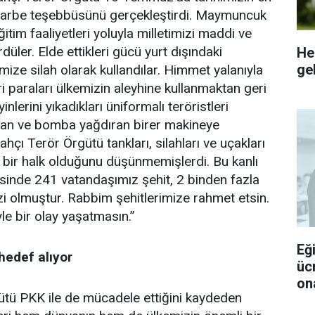
ı darbe teşebbüsünü gerçekleştirdi. Maymuncuk
ğitim faaliyetleri yoluyla milletimizi maddi ve
üler. Elde ettikleri gücü yurt dışındaki
He
gel
etimize silah olarak kullandılar. Himmet yalanıyla
ri paraları ülkemizin aleyhine kullanmaktan geri
inlerini yıkadıkları üniformalı teröristleri
atan ve bomba yağdıran birer makineye
ahçı Terör Örgütü tankları, silahları ve uçakları
 bir halk olduğunu düşünmemişlerdi. Bu kanlı
esinde 241 vatandaşımız şehit, 2 binden fazla
i olmuştur. Rabbim şehitlerimize rahmet etsin.
e bir olay yaşatmasın.”
Eğ
hedef alıyor
üc
ona
gütü PKK ile de mücadele ettiğini kaydeden