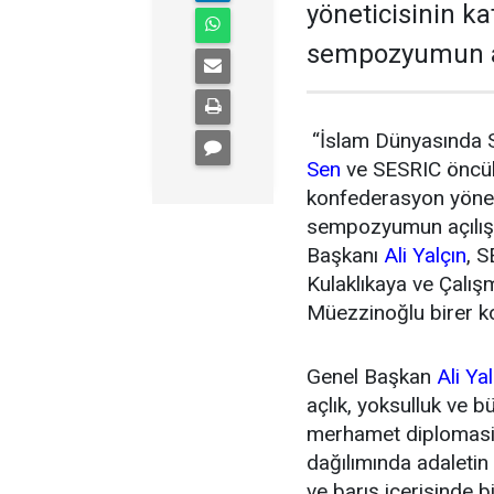
yöneticisinin ka
sempozyumun açı
“İslam Dünyasında S
Sen
ve SESRIC öncül
konfederasyon yöneti
sempozyumun açılışı
Başkanı
Ali Yalçın
, 
Kulaklıkaya ve Çalı
Müezzinoğlu birer k
Genel Başkan
Ali Ya
açlık, yoksulluk ve b
merhamet diplomasis
dağılımında adaletin 
ve barış içerisinde b