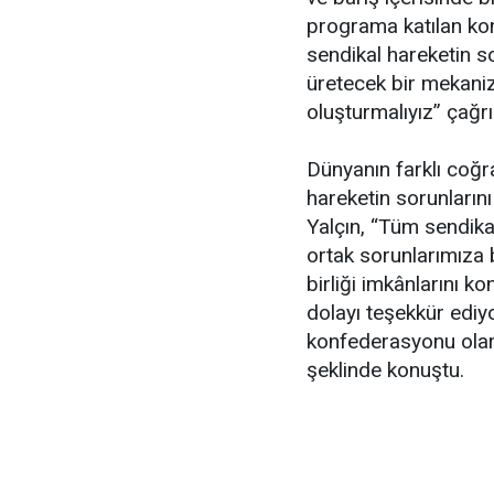
programa katılan kon
sendikal hareketin s
üretecek bir mekanizm
oluşturmalıyız” çağr
Dünyanın farklı coğr
hareketin sorunlarını 
Yalçın, “Tüm sendik
ortak sorunlarımıza 
birliği imkânlarını k
dolayı teşekkür ediy
konfederasyonu olar
şeklinde konuştu.