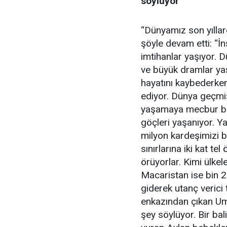
söylüyor
“Dünyamız son yıllar
şöyle devam etti: “İ
imtihanlar yaşıyor. D
ve büyük dramlar ya
hayatını kaybederken,
ediyor. Dünya geçmiş
yaşamaya mecbur bıra
göçleri yaşanıyor. Y
milyon kardeşimizi bi
sınırlarına iki kat te
örüyorlar. Kimi ülkel
Macaristan ise bin 
giderek utanç verici 
enkazından çıkan Umr
şey söylüyor. Bir bal