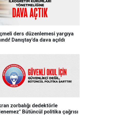
çmeli ders düzenlemesi yargıya
şındı! Danıştay'da dava açıldı
kran zorbalığı dedektörle
lenemez" Bütüncül politika çağrısı