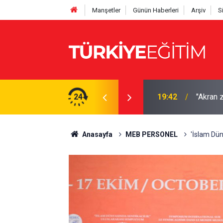
Manşetler
Günün Haberleri
Arşiv
S
nemez" Bütüncül politika çağrısı
24
19:31
Altın re
Anasayfa
MEB PERSONEL
'İslam Dün