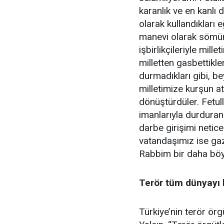
karanlık ve en kanl
olarak kullandıkları e
manevi olarak sömürd
işbirlikçileriyle mill
milletten gasbettikle
durmadıkları gibi, bey
milletimize kurşun 
dönüştürdüler. Fetull
imanlarıyla durduran
darbe girişimi netic
vatandaşımız ise gaz
Rabbim bir daha böyl
Terör tüm dünyayı 
Türkiye’nin terör ör