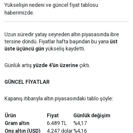
Yükselişin nedeni ve güncel fiyat tablosu
haberimizde.
Uzun süredir yatay seyreden altın piyasasında ibre
tersine döndü. Fiyatlar hafta başından bu yana
üst
üste üçüncü gün
yükseliş kaydetti.
Günlük artış
yüzde 4'ün üzerine
çıktı.
GÜNCEL FİYATLAR
Kapanış itibarıyla altın piyasasındaki tablo şöyle:
Ürün
Fiyat
Günlük değişim
Gram altın
6.489 TL
%4,17
Ons altın (USD)
4.247 dolar
%4,16