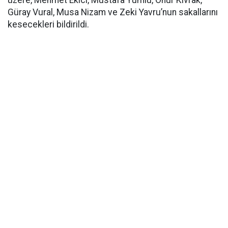
üzere, Mehmet Ekici, Mustafa Yumlu, Onur Kıvrak,
Güray Vural, Musa Nizam ve Zeki Yavru’nun sakallarını
kesecekleri bildirildi.