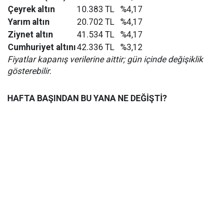
Çeyrek altın
10.383 TL
%4,17
Yarım altın
20.702 TL
%4,17
Ziynet altın
41.534 TL
%4,17
Cumhuriyet altını
42.336 TL
%3,12
Fiyatlar kapanış verilerine aittir; gün içinde değişiklik
gösterebilir.
HAFTA BAŞINDAN BU YANA NE DEĞİŞTİ?