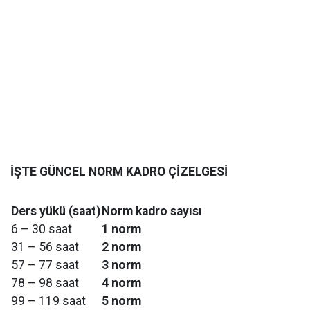
İŞTE GÜNCEL NORM KADRO ÇİZELGESİ
Ders yükü (saat)
Norm kadro sayısı
6 – 30 saat
1 norm
31 – 56 saat
2 norm
57 – 77 saat
3 norm
78 – 98 saat
4 norm
99 – 119 saat
5 norm