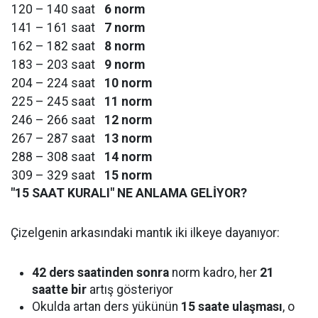
120 – 140 saat
6 norm
141 – 161 saat
7 norm
162 – 182 saat
8 norm
183 – 203 saat
9 norm
204 – 224 saat
10 norm
225 – 245 saat
11 norm
246 – 266 saat
12 norm
267 – 287 saat
13 norm
288 – 308 saat
14 norm
309 – 329 saat
15 norm
"15 SAAT KURALI" NE ANLAMA GELİYOR?
Çizelgenin arkasındaki mantık iki ilkeye dayanıyor:
42 ders saatinden sonra
norm kadro, her
21
saatte bir
artış gösteriyor
Okulda artan ders yükünün
15 saate ulaşması
, o