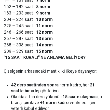
141 – 161 saat
7 norm
162 – 182 saat
8 norm
183 – 203 saat
9 norm
204 – 224 saat
10 norm
225 – 245 saat
11 norm
246 – 266 saat
12 norm
267 – 287 saat
13 norm
288 – 308 saat
14 norm
309 – 329 saat
15 norm
"15 SAAT KURALI" NE ANLAMA GELİYOR?
Çizelgenin arkasındaki mantık iki ilkeye dayanıyor:
42 ders saatinden sonra
norm kadro, her
21
saatte bir
artış gösteriyor
Okulda artan ders yükünün
15 saate ulaşması
, o
branş için ilave
+1 norm kadro
verilmesi için
yeterli kabul ediliyor