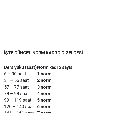
İŞTE GÜNCEL NORM KADRO ÇİZELGESİ
Ders yükü (saat)
Norm kadro sayısı
6 – 30 saat
1 norm
31 – 56 saat
2 norm
57 – 77 saat
3 norm
78 – 98 saat
4 norm
99 – 119 saat
5 norm
120 – 140 saat
6 norm