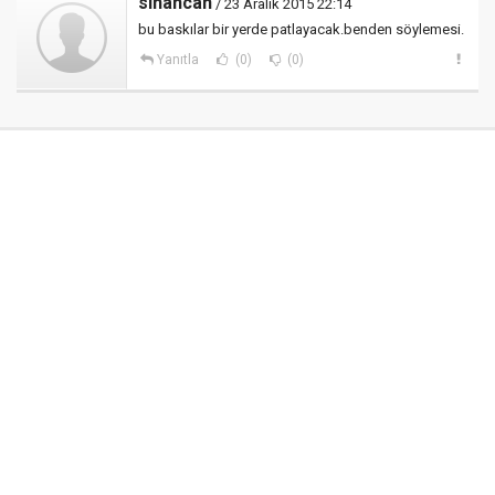
sinancan
/ 23 Aralık 2015 22:14
bu baskılar bir yerde patlayacak.benden söylemesi.
Yanıtla
(0)
(0)