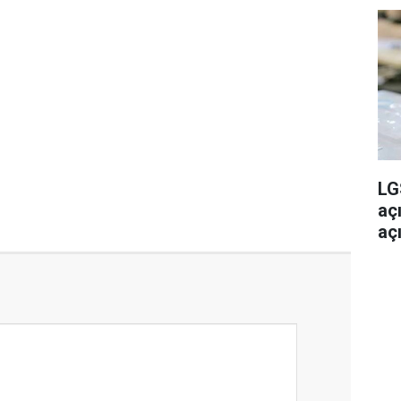
LG
aç
açı