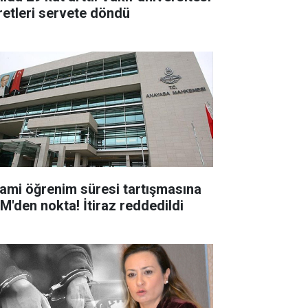
retleri servete döndü
ami öğrenim süresi tartışmasına
M'den nokta! İtiraz reddedildi