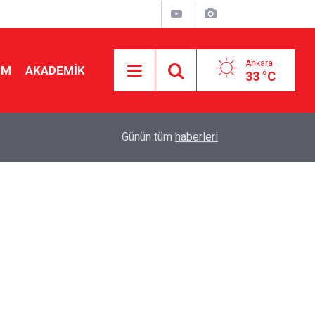
Ankara
İM
AKADEMİK
33 °C
19:46
Ücretli öğretmenlere kadro yok! Bakan Tekin Mec
Günün tüm
haberleri