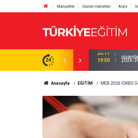
Manşetler
Günün Haberleri
Arşiv
S
yor! Ödenek modülü açılmadı, Okul müdürleri
24
19:50
2026-202
Anasayfa
EĞİTİM
MEB 2026 İOKBS Son