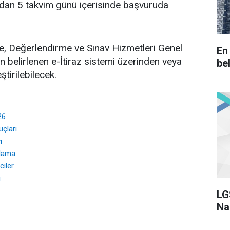
ndan 5 takvim günü içerisinde başvuruda
çme, Değerlendirme ve Sınav Hizmetleri Genel
En
 belirlenen e-İtiraz sistemi üzerinden veya
bel
ştirilebilecek.
26
uçları
ı
lama
iler
ı
LG
Na