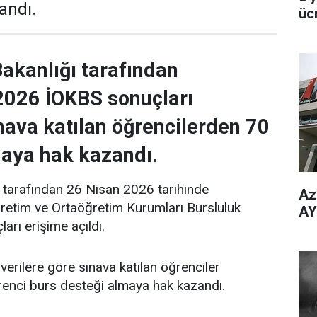
andı.
üc
Bakanlığı tarafından
2026 İOKBS sonuçları
ınava katılan öğrencilerden 70
maya hak kazandı.
ğı tarafından 26 Nisan 2026 tarihinde
Az
öğretim ve Ortaöğretim Kurumları Bursluluk
AY
arı erişime açıldı.
 verilere göre sınava katılan öğrenciler
renci burs desteği almaya hak kazandı.