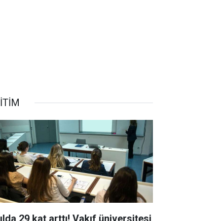
İTİM
ılda 29 kat arttı! Vakıf üniversitesi