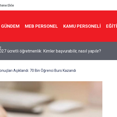
itene Ekle
GÜNDEM
MEB PERSONEL
KAMU PERSONELİ
EĞİT
7 ücretli öğretmenlik: Kimler başvurabilir, nasıl yapılır?
uçları Açıklandı: 70 Bin Öğrenci Burs Kazandı