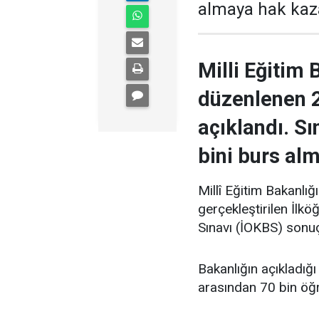
almaya hak kaz
Milli Eğitim 
düzenlenen 
açıklandı. S
bini burs al
Millî Eğitim Bakanlı
gerçekleştirilen İlk
Sınavı (İOKBS) sonuçl
Bakanlığın açıkladığı
arasından 70 bin öğ