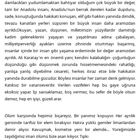
damlacıkları yudumlamaktan bahtiyar olduğum çok büyük bir değer,
tam bir Anadolu insanı, Anadolu'nun berrak dereleri kadar dupduru,
sade, konuştuğunda hakikati konuşan, elif gibi hakkın yanında dimdik,
tevazu kanatları yerleri süpüren bir büyük insan daha aramızdan
ayrıldı.Okuyan, yazan, düşünen, milletimizin yüzyıllardır damıttığı
kadim geleneklerini yaşayan ve yaşatılması adına çabalayan,
milliyetperverliği ayakları üzerine zihninde oturtmayı başarmış,
insanlar içinde bir insan gibi yaşama erdeminde bir değer aramızdan
ayrıldı. Ali Karatay'ın en önemli yanı; kendini kalabalığın- çoğunluğun
düşündüğü gibi düşünmek zorunda hissetmemesindeki rahatlığı,
yanlışa yanlış diyebilme cesareti, herkes itiraz etse bile hakikatin
yanında durabilme gücüdür. Böylesi insanlar her zaman denk gelmiyor.
Katıksız bir vatanseverdir. Verilen vazifeleri hep bu gaye uğruna
eksiksiz yapar. İşi savsaklamaz, boş vermez, bu sefer de böyle olsun
demez, hep en iyiyi, güzeli arar.
Ölüm karşısında hepimiz biçareyiz. Bir yanımız kopuyor. Her ayrılık
gerisinde tarifsiz bir elem bırakıyor. Hatıra yüklü gemiler limanlardan
demir alıyor. Kavuşmak, kısmetse yeni bir alemde... Yüreğimizde
taşıdığımız iman ölümü bize asan kılıyor. Tıpkı