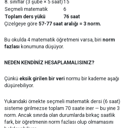
8. sınıflar (3 şube × 5 saat)
15
Seçmeli matematik
6
Toplam ders yükü
76 saat
Çizelgeye göre
57-77 saat aralığı = 3 norm.
Bu okulda 4 matematik öğretmeni varsa, biri
norm
fazlası
konumuna düşüyor.
NEDEN KENDİNİZ HESAPLAMALISINIZ?
Çünkü
eksik girilen bir veri
normu bir kademe aşağı
düşürebiliyor.
Yukarıdaki örnekte seçmeli matematik dersi (6 saat)
sisteme girilmezse toplam 70 saate iner — bu yine 3
norm. Ancak sınırda olan durumlarda birkaç saatlik
fark, bir öğretmenin norm fazlası olup olmamasını