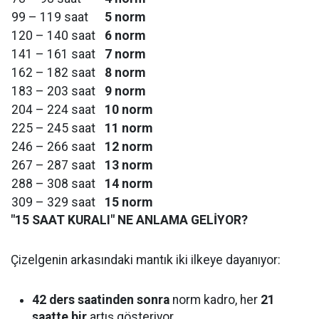
99 – 119 saat
5 norm
120 – 140 saat
6 norm
141 – 161 saat
7 norm
162 – 182 saat
8 norm
183 – 203 saat
9 norm
204 – 224 saat
10 norm
225 – 245 saat
11 norm
246 – 266 saat
12 norm
267 – 287 saat
13 norm
288 – 308 saat
14 norm
309 – 329 saat
15 norm
"15 SAAT KURALI" NE ANLAMA GELİYOR?
Çizelgenin arkasındaki mantık iki ilkeye dayanıyor:
42 ders saatinden sonra
norm kadro, her
21
saatte bir
artış gösteriyor