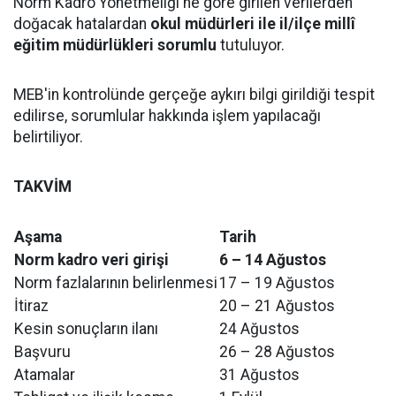
Norm Kadro Yönetmeliği'ne göre girilen verilerden
doğacak hatalardan
okul müdürleri ile il/ilçe millî
eğitim müdürlükleri sorumlu
tutuluyor.
MEB'in kontrolünde gerçeğe aykırı bilgi girildiği tespit
edilirse, sorumlular hakkında işlem yapılacağı
belirtiliyor.
TAKVİM
Aşama
Tarih
Norm kadro veri girişi
6 – 14 Ağustos
Norm fazlalarının belirlenmesi
17 – 19 Ağustos
İtiraz
20 – 21 Ağustos
Kesin sonuçların ilanı
24 Ağustos
Başvuru
26 – 28 Ağustos
Atamalar
31 Ağustos