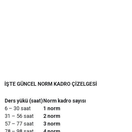
İŞTE GÜNCEL NORM KADRO ÇİZELGESİ
Ders yükü (saat)
Norm kadro sayısı
6 – 30 saat
1 norm
31 – 56 saat
2 norm
57 – 77 saat
3 norm
78 – 98 saat
4 norm