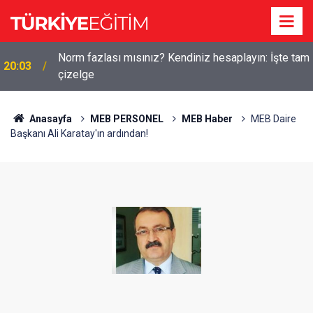
m
Bakan Tekin'den yeni sınav sistemi uyarısı: "Eski
19:56
soru bankaları artık yok"
Anasayfa
MEB PERSONEL
MEB Haber
MEB Daire
Başkanı Ali Karatay'ın ardından!