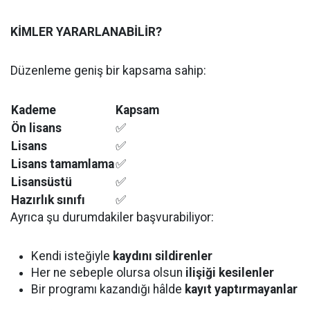
KİMLER YARARLANABİLİR?
Düzenleme geniş bir kapsama sahip:
Kademe
Kapsam
Ön lisans
✅
Lisans
✅
Lisans tamamlama
✅
Lisansüstü
✅
Hazırlık sınıfı
✅
Ayrıca şu durumdakiler başvurabiliyor:
Kendi isteğiyle
kaydını sildirenler
Her ne sebeple olursa olsun
ilişiği kesilenler
Bir programı kazandığı hâlde
kayıt yaptırmayanlar