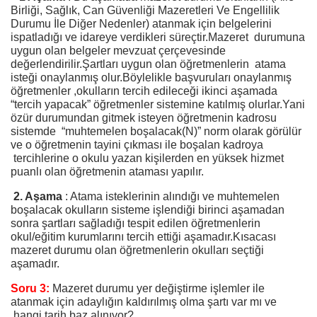
Birliği, Sağlık, Can Güvenliği Mazeretleri Ve Engellilik
Durumu İle Diğer Nedenler) atanmak için belgelerini
ispatladığı ve idareye verdikleri süreçtir.Mazeret durumuna
uygun olan belgeler mevzuat çerçevesinde
değerlendirilir.Şartları uygun olan öğretmenlerin atama
isteği onaylanmış olur.Böylelikle başvuruları onaylanmış
öğretmenler ,okulların tercih edileceği ikinci aşamada
“tercih yapacak” öğretmenler sistemine katılmış olurlar.Yani
özür durumundan gitmek isteyen öğretmenin kadrosu
sistemde “muhtemelen boşalacak(N)” norm olarak görülür
ve o öğretmenin tayini çıkması ile boşalan kadroya
tercihlerine o okulu yazan kişilerden en yüksek hizmet
puanlı olan öğretmenin ataması yapılır.
2. Aşama
: Atama isteklerinin alındığı ve muhtemelen
boşalacak okulların sisteme işlendiği birinci aşamadan
sonra şartları sağladığı tespit edilen öğretmenlerin
okul/eğitim kurumlarını tercih ettiği aşamadır.Kısacası
mazeret durumu olan öğretmenlerin okulları seçtiği
aşamadır.
Soru 3:
Mazeret durumu yer değiştirme işlemler ile
atanmak için adaylığın kaldırılmış olma şartı var mı ve
hangi tarih baz alınıyor?