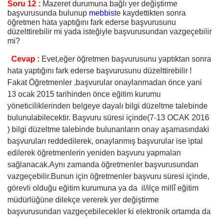
Soru 12 :
Mazeret durumuna bağlı yer değiştirme
başvurusunda bulunup
mebbis
te kaydettikten sonra
öğretmen hata yaptığını fark ederse başvurusunu
düzelttirebilir mi yada isteğiyle başvurusundan vazgeçebilir
mi?
Cevap :
Evet,eğer öğretmen başvurusunu yaptıktan sonra
hata yaptığını fark ederse başvurusunu düzelttirebilir !
Fakat Öğretmenler ,başvurular onaylanmadan önce yani
13 ocak 2015 tarihinden önce eğitim kurumu
yöneticiliklerinden belgeye dayalı bilgi düzeltme talebinde
bulunulabilecektir. Başvuru süresi içinde(7-13 OCAK 2016
) bilgi düzeltme talebinde bulunanların onay aşamasındaki
başvuruları reddedilerek, onaylanmış başvurular ise iptal
edilerek öğretmenlerin yeniden başvuru yapmaları
sağlanacak.Aynı zamanda öğretmenler başvurusundan
vazgeçebilir.Bunun için öğretmenler başvuru süresi içinde,
görevli olduğu eğitim kurumuna ya da il/ilçe millî eğitim
müdürlüğüne dilekçe vererek yer değiştirme
başvurusundan vazgeçebilecekler ki elektronik ortamda da