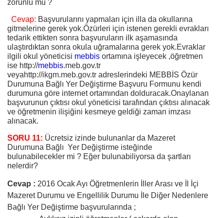
zorunlu mu ?
Cevap:
Başvurularını yapmaları için illa da okullarına
gitmelerine gerek yok.Özürleri için istenen gerekli evrakları
tedarik ettikten sonra başvuruların ilk aşamasında
ulaştırdıktan sonra okula uğramalarına gerek yok.Evraklar
ilgili okul yöneticisi
mebbis
ortamına işleyecek ,öğretmen
ise http://
mebbis
.meb.gov.tr
veya
http://ikgm.meb.gov.tr
adreslerindeki MEBBİS Özür
Durumuna Bağlı Yer Değiştirme Başvuru Formunu kendi
durumuna göre internet ortamından dolduracak.Onaylanan
başvurunun çıktısı okul yöneticisi tarafından çıktısı alınacak
ve öğretmenin ilişiğini kesmeye geldiği zaman imzası
alınacak.
SORU 11:
Ücretsiz izinde bulunanlar da Mazeret
Durumuna Bağlı Yer Değiştirme isteğinde
bulunabilecekler mi ? Eğer bulunabiliyorsa da şartları
nelerdir?
Cevap :
2016 Ocak Ayı Öğretmenlerin İller Arası ve İl İçi
Mazeret Durumu ve Engellilik Durumu İle Diğer Nedenlere
Bağlı Yer Değiştirme başvurularında ;