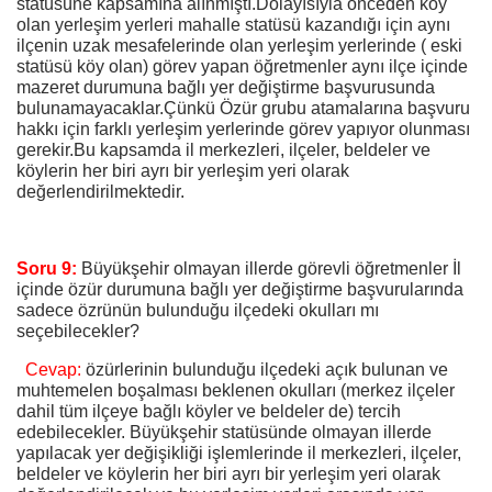
statüsüne kapsamına alınmıştı.Dolayısıyla önceden köy
olan yerleşim yerleri mahalle statüsü kazandığı için aynı
ilçenin uzak mesafelerinde olan yerleşim yerlerinde ( eski
statüsü köy olan) görev yapan öğretmenler aynı ilçe içinde
mazeret durumuna bağlı yer değiştirme başvurusunda
bulunamayacaklar.Çünkü Özür grubu atamalarına başvuru
hakkı için farklı yerleşim yerlerinde görev yapıyor olunması
gerekir.Bu kapsamda il merkezleri, ilçeler, beldeler ve
köylerin her biri ayrı bir yerleşim yeri olarak
değerlendirilmektedir.
Soru 9:
Büyükşehir olmayan illerde görevli öğretmenler İl
içinde özür durumuna bağlı yer değiştirme başvurularında
sadece özrünün bulunduğu ilçedeki okulları mı
seçebilecekler?
Cevap:
özürlerinin
bulunduğu ilçedeki açık bulunan ve
muhtemelen boşalması beklenen okulları (merkez ilçeler
dahil tüm ilçeye bağlı köyler ve beldeler de) tercih
edebilecekler. Büyükşehir statüsünde olmayan illerde
yapılacak yer değişikliği işlemlerinde il merkezleri, ilçeler,
beldeler ve köylerin her biri ayrı bir yerleşim yeri olarak