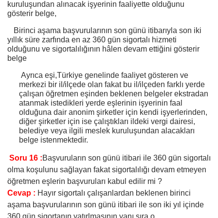
kuruluşundan alınacak işyerinin faaliyette olduğunu
gösterir belge,
Birinci aşama başvurularının son günü itibarıyla son iki
yıllık süre zarfında en az 360 gün sigortalı hizmeti
olduğunu ve sigortalılığının hâlen devam ettiğini gösterir
belge
Ayrıca eşi,Türkiye genelinde faaliyet gösteren ve
merkezi bir il/ilçede olan fakat bu il/ilçeden farklı yerde
çalışan öğretmen eşinden beklenen belgeler
ekstradan
atanmak istedikleri yerde eşlerinin işyerinin faal
olduğuna dair anonim şirketler için kendi işyerlerinden,
diğer şirketler için ise çalıştıkları ildeki vergi dairesi,
belediye veya ilgili meslek kuruluşundan alacakları
belge istenmektedir.
Soru 16 :
Başvuruların son günü itibari ile 360 gün sigortalı
olma koşulunu sağlayan fakat sigortalılığı devam etmeyen
öğretmen eşlerin başvuruları kabul edilir mi ?
Cevap :
Hayır sigortalı çalışanlardan beklenen birinci
aşama başvurularının son günü itibari ile son iki yıl içinde
360 gün sigortanın yatırlmasının yanı sıra o