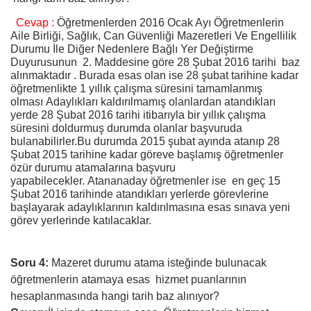
Cevap :
Öğretmenlerden 2016 Ocak Ayı Öğretmenlerin
Aile Birliği, Sağlık, Can Güvenliği Mazeretleri Ve Engellilik
Durumu İle Diğer Nedenlere Bağlı Yer Değiştirme
Duyurusunun 2. Maddesine göre 28 Şubat 2016 tarihi baz
alınmaktadır .
Burada esas olan ise 28 şubat tarihine kadar
öğretmenlikte 1 yıllık çalışma süresini tamamlanmış
olması
Adaylıkları kaldırılmamış olanlardan atandıkları
yerde 28 Şubat 2016 tarihi itibarıyla bir yıllık çalışma
süresini doldurmuş durumda olanlar başvuruda
bulanabilirler.Bu durumda 2015 şubat ayında atanıp 28
Şubat 2015 tarihine kadar göreve başlamış öğretmenler
özür durumu atamalarına başvuru
yapabilecekler.
Atanan
aday öğretmenler ise en geç 15
Şubat 2016 tarihinde atandıkları yerlerde görevlerine
başlayarak adaylıklarının kaldırılmasına esas sınava yeni
görev yerlerinde katılacaklar.
Soru 4:
Mazeret durumu atama isteğinde bulunacak
öğretmenlerin atamaya esas hizmet puanlarının
hesaplanmasında hangi tarih baz alınıyor?