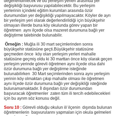
değerlendirilecek ve bu yerleşim yerleri arasında yer
değişikliği başvurusu yapılabilecektir. Bu yerleşim
yerlerinin içindeki eğitim kurumları arasında özür
durumundan yer değişikliği yapılmayacaktır. Köyler de ayrı
bir yerleşim yeri olarak değerlendirildiği için büyükşehir
olmayan illerde buna köy okulunda görev yapan bir
öğretmen aynı ilçede olsa mazeret durumuna bağlı yer
değiştirme talebinde bulunabilir.
Örneğin :
Muğla ili 30 mart seçimlerinden sonra
büyükşehir statüsüne geçti.Büyükşehir statüsüne
geçmeden önce köy olan yerleşim yerleri mahalle
statüsüne geçmiş oldu ki 30 marttan önce köy olarak geçen
yerleşim yerinde görevli öğretmen aynı ilçede olsa dahi
özür durumuna bağlı yer değiştirme isteğinde
bulunabilirken 30 Mart seçimlerinden sonra aynı yerleşim
yerinin köy olmaktan çıkıp mahalle olması ile öğretmen
aynı ilçede özür durumuna bağlı yer değişikliği isteğinde
bulunamamaktadır. İl dışından özür durumundan
başvuracak öğretmenler zaten tüm ili tercih edebilecekleri
için bu ayrım söz konusu değil.
Soru 10 :
Görevli olduğu okulun il/ ilçenin dışında bulunan
öğretmenlerin başvurularını yapmaları için okula gelmeleri