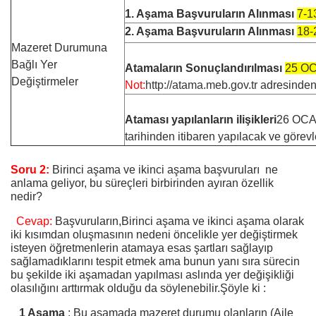
1. Aşama Başvuruların Alınması
7-1
2. Aşama Başvuruların Alınması
18-
Mazeret Durumuna
Bağlı Yer
Atamaların Sonuçlandırılması
25 O
Değiştirmeler
Not:
http://atama.meb.gov.tr
adresinden 
Ataması yapılanların ilişikleri
26 OCAK
tarihinden itibaren yapılacak ve görev
Soru 2:
Birinci aşama ve ikinci aşama başvuruları ne
anlama geliyor, bu süreçleri birbirinden ayıran özellik
nedir?
Cevap:
Başvuruların,Birinci aşama ve ikinci aşama olarak
iki kısımdan oluşmasının nedeni öncelikle yer değiştirmek
isteyen öğretmenlerin atamaya esas şartları sağlayıp
sağlamadıklarını tespit etmek ama bunun yanı sıra sürecin
bu şekilde iki aşamadan yapılması aslında yer değişikliği
olasılığını arttırmak olduğu da söylenebilir.Şöyle ki :
1 Aşama
: Bu aşamada mazeret durumu olanların (Aile