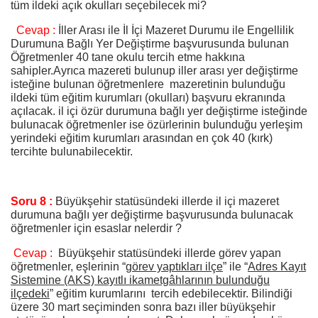
tüm ildeki açık okulları seçebilecek mi?
Cevap :
İller Arası ile İl İçi Mazeret Durumu ile Engellilik
Durumuna Bağlı Yer Değiştirme başvurusunda bulunan
Öğretmenler 40 tane okulu tercih etme hakkına
sahipler.Ayrıca mazereti bulunup iller arası yer değiştirme
isteğine bulunan öğretmenlere mazeretinin bulunduğu
ildeki tüm eğitim kurumları (okulları) başvuru ekranında
açılacak. il içi özür durumuna bağlı yer değiştirme isteğinde
bulunacak öğretmenler ise özürlerinin bulunduğu yerleşim
yerindeki eğitim kurumları arasından en çok 40 (kırk)
tercihte bulunabilecektir.
Soru 8 :
Büyükşehir statüsündeki illerde il içi mazeret
durumuna bağlı yer değiştirme başvurusunda bulunacak
öğretmenler için esaslar nelerdir ?
Cevap :
Büyükşehir statüsündeki illerde görev yapan
öğretmenler, eşlerinin “
görev yaptıkları ilçe
” ile “
Adres Kayıt
Sistemine (AKS) kayıtlı ikametgâhlarının bulunduğu
ilçedeki
” eğitim kurumlarını tercih edebilecektir. Bilindiği
üzere 30 mart seçiminden sonra bazı iller büyükşehir