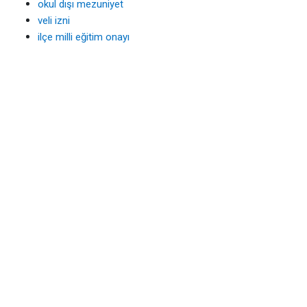
okul dışı mezuniyet
veli izni
ilçe milli eğitim onayı