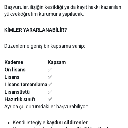
Başvurular, ilişiğin kesildiği ya da kayıt hakkı kazanılan
yükseköğretim kurumuna yapılacak.
KİMLER YARARLANABİLİR?
Düzenleme geniş bir kapsama sahip:
Kademe
Kapsam
Ön lisans
✅
Lisans
✅
Lisans tamamlama
✅
Lisansüstü
✅
Hazırlık sınıfı
✅
Ayrıca şu durumdakiler başvurabiliyor:
Kendi isteğiyle
kaydını sildirenler