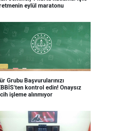
retmenin eylül maratonu
ür Grubu Başvurularınızı
BBİS'ten kontrol edin! Onaysız
rcih işleme alınmıyor