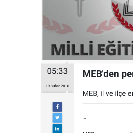
05:33
MEB'den per
19 Şubat 2016
MEB, il ve ilç
...