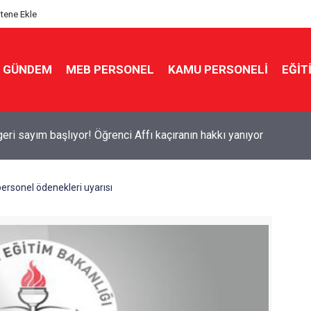
itene Ekle
GÜNDEM
MEB PERSONEL
KAMU PERSONELİ
EĞİT
eminer, 1 hafta kutlama: İşte öğretmenin eylül maratonu
rsonel ödenekleri uyarısı