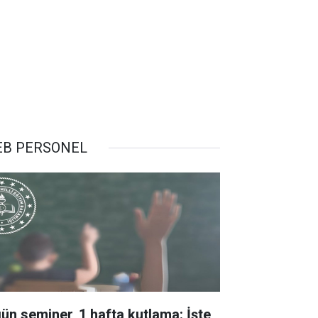
B PERSONEL
gün seminer, 1 hafta kutlama: İşte