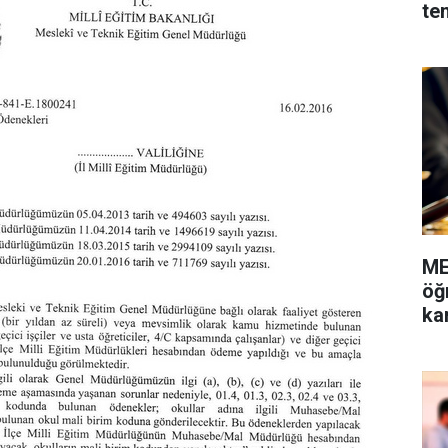
te
ME
öğ
ka