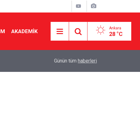
Ankara
İM
AKADEMİK
28 °C
23:43
Kural hatırlatan öğretmen "istenmeyen" oluyor! 
Günün tüm
haberleri