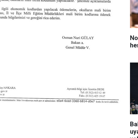
No
he
Ba
uya