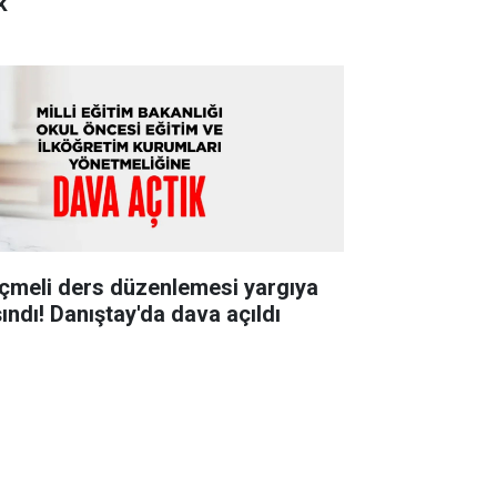
k"
çmeli ders düzenlemesi yargıya
şındı! Danıştay'da dava açıldı