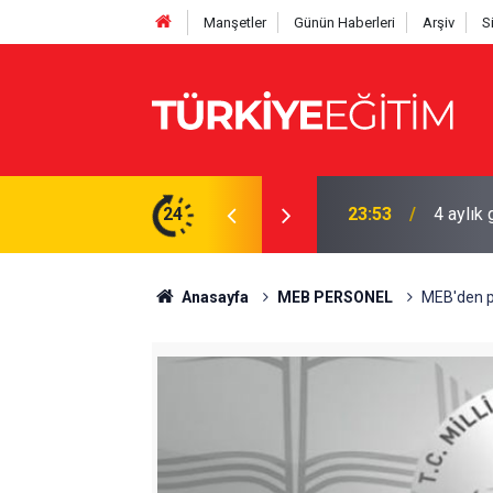
Manşetler
Günün Haberleri
Arşiv
S
nci Affı kaçıranın hakkı yanıyor
24
23:49
9 gün s
Anasayfa
MEB PERSONEL
MEB'den pe