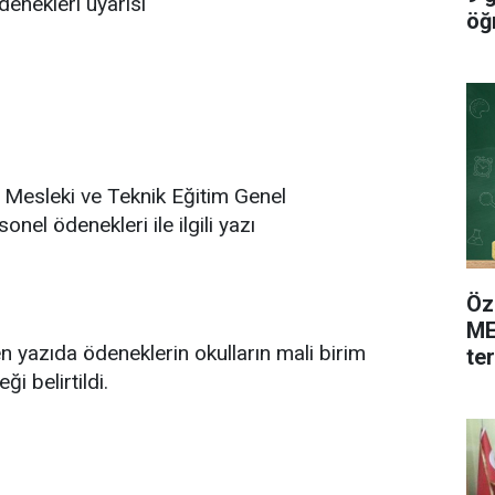
enekleri uyarısı
öğ
Mesleki ve Teknik Eğitim Genel
el ödenekleri ile ilgili yazı
Öz
ME
n yazıda ödeneklerin okulların mali birim
te
i belirtildi.