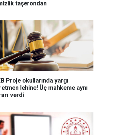
mizlik taşerondan
B Proje okullarında yargı
retmen lehine! Üç mahkeme aynı
rarı verdi