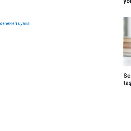
yo
enekleri uyarısı
Se
ta