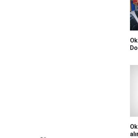
Ok
Do
Ok
al