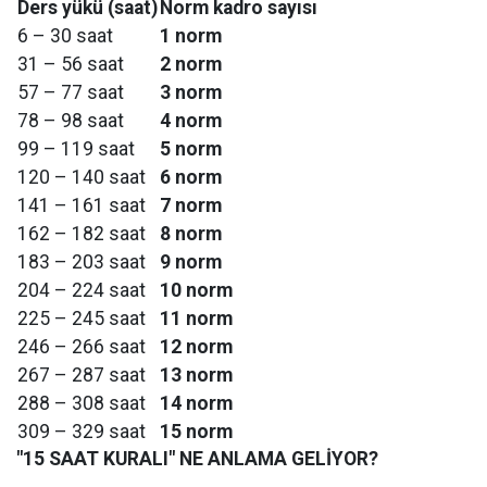
Ders yükü (saat)
Norm kadro sayısı
6 – 30 saat
1 norm
31 – 56 saat
2 norm
57 – 77 saat
3 norm
78 – 98 saat
4 norm
99 – 119 saat
5 norm
120 – 140 saat
6 norm
141 – 161 saat
7 norm
162 – 182 saat
8 norm
183 – 203 saat
9 norm
204 – 224 saat
10 norm
225 – 245 saat
11 norm
246 – 266 saat
12 norm
267 – 287 saat
13 norm
288 – 308 saat
14 norm
309 – 329 saat
15 norm
"15 SAAT KURALI" NE ANLAMA GELİYOR?