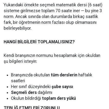
Yukarıdaki örnekte seçmeli matematik dersi (6 saat)
sisteme girilmezse toplam 70 saate iner — bu yine 3
norm. Ancak sınırda olan durumlarda birkaç saatlik
fark, bir öğretmenin norm fazlası olup olmamasını
belirleyebiliyor.
HANGİ BİLGİLERİ TOPLAMALISINIZ?
Kendi branşınızın normunu hesaplamak için okuldan
şu bilgileri isteyin:
Branşınızda okutulan
tüm derslerin
haftalık
saatleri
Her sınıf düzeyindeki
şube sayısı
Seçmeli ders
dağılımı
Okulun bildirdiği
toplam ders yükü
TEBLİĞ ETMELERİ ZORUNLU