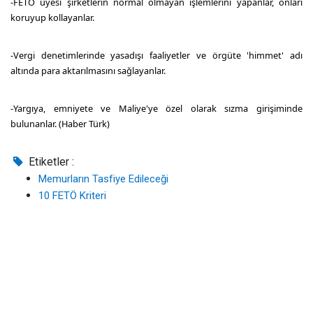
-FETÖ üyesi şirketlerin normal olmayan işlemlerini yapanlar, onları
koruyup kollayanlar.
-Vergi denetimlerinde yasadışı faaliyetler ve örgüte 'himmet' adı
altında para aktarılmasını sağlayanlar.
-Yargıya, emniyete ve Maliye'ye özel olarak sızma girişiminde
bulunanlar. (Haber Türk)
Etiketler :
Memurların Tasfiye Edileceği
10 FETÖ Kriteri