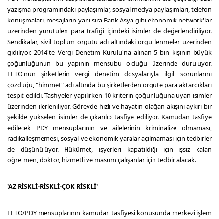
yazışma programındaki paylaşımlar, sosyal medya paylaşımları, telefon
konuşmaları, mesajların yanı sıra Bank Asya gibi ekonomik network'lar
üzerinden yürütülen para trafiği içindeki isimler de değerlendiriliyor.
Sendikalar, sivil toplum örgütü adı altındaki örgütlenmeler üzerinden
gidiliyor. 2014'te Vergi Denetim Kurulu'na alınan 5 bin kişinin büyük
çoğunluğunun bu yapının mensubu olduğu üzerinde duruluyor.
FETÖ'nün şirketlerin vergi denetim dosyalarıyla ilgili sorunlarını
çözdüğü, "himmet" adı altında bu şirketlerden örgüte para aktardıkları
tespit edildi. Tasfiyeler yapılırken 10 kriterin çoğunluğuna uyan isimler
üzerinden ilerleniliyor. Görevde hızlı ve hayatın olağan akışını aykırı bir
şekilde yükselen isimler de çıkarılıp tasfiye ediliyor. Kamudan tasfiye
edilecek PDY mensuplarının ve ailelerinin kriminalize olmaması,
radikalleşmemesi, sosyal ve ekonomik yaralar açılmaması için tedbirler
de düşünülüyor. Hükümet, işyerleri kapatıldığı için işsiz kalan
öğretmen, doktor, hizmetli ve masum çalışanlar için tedbir alacak.
'AZ RİSKLİ-RİSKLİ-ÇOK RİSKLİ'
FETÖ/PDY mensuplarının kamudan tasfiyesi konusunda merkezi işlem