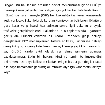
Olağanüstü hal ilanının ardından devlet mekanizması içinde FETÖ'ye
mensup kamu çalışanlarının tasfiyesi için yol haritası belirlendi. Kanun
hükmünde kararnameyle (KHK) her bakanlığa tasfiyeler konusunda
yetki verilecek. Bakanlıklarda kurulan komisyonlar belirlenen 10 kritere
göre karar verip listeyi hazırladıktan sonra ilgili bakanın onayıyla
tasfiyeler gerçekleştirilecek. Bakanlar Kurulu toplantısında, 2 yöntem
görüşüldü. Birincisi çekirdek bir kadro üzerinden gidip halkayı
genişleterek PDY mensuplarının tasfiye edilmesi, ikincisi ise halkayı
geniş tutup çok geniş liste üzerinden ayıklamayı yaptıktan sonra bu
suç örgütü içinde aktif olarak yer almış isimlerin atılması,
uzaklaştırılması. Etkin bir bakan, ikinci yöntemin benimsendiğini
belirtirken, "Darbeye kalkışacak kadar ileri gittiler. 2-3 gün değil, 1 saati
bile boşa harcarsanız gecikmiş olursunuz" diye işin vahametini ortaya
koydu.