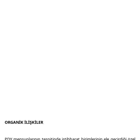
ORGANİK İLİŞKİLER
PDY mensuplarının tespitinde istihbarat birimlerinin ele geçirdiği özel