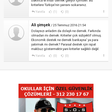
bakınca el insaf demek geliyor içimden. Bu
kriterlere Türkiye'nin yarısını sokarsınız.
Yanıtla
(1)
(0)
Ali şimşek
/ 25 Temmuz 2016 21:54
Dolaysızı anladım da dolaylı ne demek. Farkında
olmadan mı demek. Kriterler çok sübjektif olmuş.
Ekonomik destek ne demek bankaysa' ya para
yatırmak mı demek? Parasal destek için ispat
makbuz göstermektir.yani kriterler sağlıklı değil.
Yanıtla
(0)
(0)