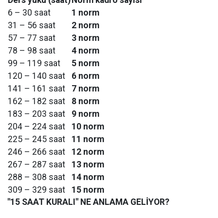
Ders yükü (saat)
Norm kadro sayısı
6 – 30 saat
1 norm
31 – 56 saat
2 norm
57 – 77 saat
3 norm
78 – 98 saat
4 norm
99 – 119 saat
5 norm
120 – 140 saat
6 norm
141 – 161 saat
7 norm
162 – 182 saat
8 norm
183 – 203 saat
9 norm
204 – 224 saat
10 norm
225 – 245 saat
11 norm
246 – 266 saat
12 norm
267 – 287 saat
13 norm
288 – 308 saat
14 norm
309 – 329 saat
15 norm
"15 SAAT KURALI" NE ANLAMA GELİYOR?