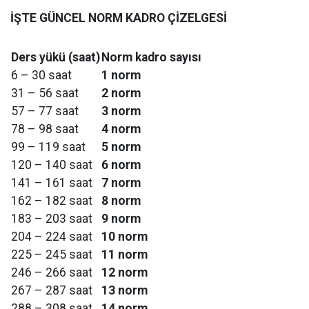
İŞTE GÜNCEL NORM KADRO ÇİZELGESİ
Ders yükü (saat)
Norm kadro sayısı
6 – 30 saat
1 norm
31 – 56 saat
2 norm
57 – 77 saat
3 norm
78 – 98 saat
4 norm
99 – 119 saat
5 norm
120 – 140 saat
6 norm
141 – 161 saat
7 norm
162 – 182 saat
8 norm
183 – 203 saat
9 norm
204 – 224 saat
10 norm
225 – 245 saat
11 norm
246 – 266 saat
12 norm
267 – 287 saat
13 norm
288 – 308 saat
14 norm