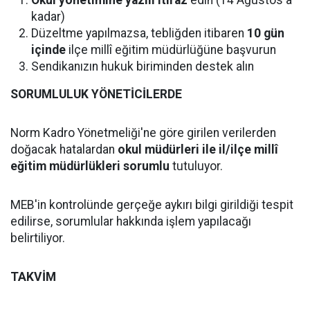
Okul yönetimine yazılı itiraz
edin (14 Ağustos'a
kadar)
Düzeltme yapılmazsa, tebliğden itibaren
10 gün
içinde
ilçe millî eğitim müdürlüğüne başvurun
Sendikanızın hukuk biriminden destek alın
SORUMLULUK YÖNETİCİLERDE
Norm Kadro Yönetmeliği'ne göre girilen verilerden
doğacak hatalardan
okul müdürleri ile il/ilçe millî
eğitim müdürlükleri sorumlu
tutuluyor.
MEB'in kontrolünde gerçeğe aykırı bilgi girildiği tespit
edilirse, sorumlular hakkında işlem yapılacağı
belirtiliyor.
TAKVİM