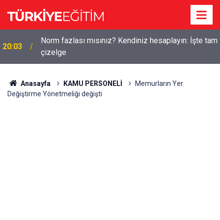
m
Bakan Tekin'den yeni sınav sistemi uyarısı: "Eski
19:56
soru bankaları artık yok"
Anasayfa
KAMU PERSONELİ
Memurların Yer
Değiştirme Yönetmeliği değişti