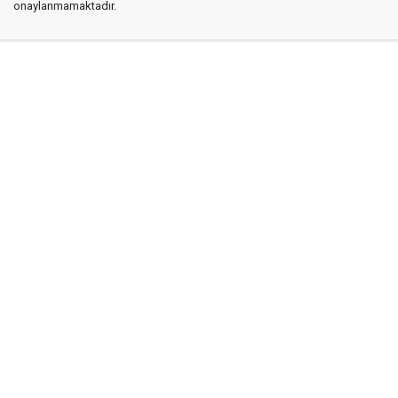
onaylanmamaktadır.