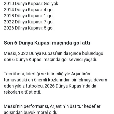
2010 Dünya Kupası: Gol yok
2014 Dünya Kupası: 4 gol
2018 Dünya Kupası: 1 gol
2022 Dünya Kupası: 7 gol
2026 Dünya Kupası: 5 gol
Son 6 Dünya Kupası maçında gol attı
Messi, 2022 Dünya Kupası’nın da içinde bulunduğu
son 6 Dünya Kupası maçında gol sevinci yaşadı.
Tecrübesi, liderliği ve bitiriciliğiyle Arjantin’in
turnuvadaki en önemli kozlarından biri olmaya devam
eden yıldız futbolcu, 2026 Dünya Kupası’nda da
rekorları altüst etti.
Messi’nin performansı, Arjantin’in üst tur hedefleri
açısından büyük moral oldu.