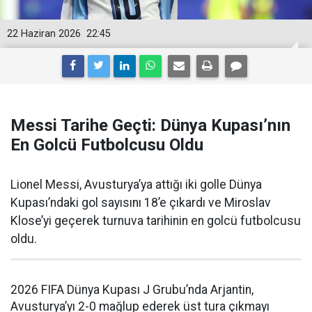
22 Haziran 2026
22:45
Messi Tarihe Geçti: Dünya Kupası’nın
En Golcü Futbolcusu Oldu
Lionel Messi, Avusturya’ya attığı iki golle Dünya
Kupası’ndaki gol sayısını 18’e çıkardı ve Miroslav
Klose’yi geçerek turnuva tarihinin en golcü futbolcusu
oldu.
2026 FIFA Dünya Kupası J Grubu’nda Arjantin,
Avusturya’yı 2-0 mağlup ederek üst tura çıkmayı