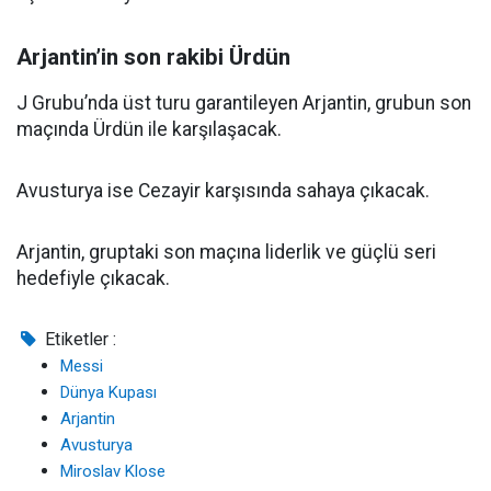
Arjantin’in son rakibi Ürdün
J Grubu’nda üst turu garantileyen Arjantin, grubun son
maçında Ürdün ile karşılaşacak.
Avusturya ise Cezayir karşısında sahaya çıkacak.
Arjantin, gruptaki son maçına liderlik ve güçlü seri
hedefiyle çıkacak.
Etiketler :
Messi
Dünya Kupası
Arjantin
Avusturya
Miroslav Klose