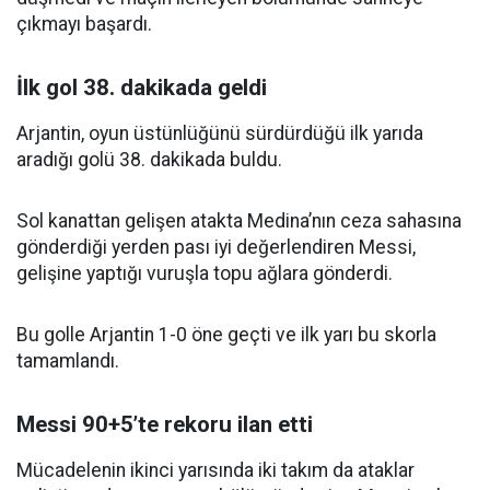
çıkmayı başardı.
İlk gol 38. dakikada geldi
Arjantin, oyun üstünlüğünü sürdürdüğü ilk yarıda
aradığı golü 38. dakikada buldu.
Sol kanattan gelişen atakta Medina’nın ceza sahasına
gönderdiği yerden pası iyi değerlendiren Messi,
gelişine yaptığı vuruşla topu ağlara gönderdi.
Bu golle Arjantin 1-0 öne geçti ve ilk yarı bu skorla
tamamlandı.
Messi 90+5’te rekoru ilan etti
Mücadelenin ikinci yarısında iki takım da ataklar