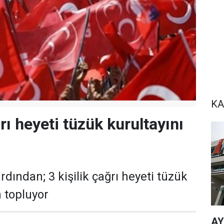
KA
ı heyeti tüzük kurultayını
dından; 3 kişilik çağrı heyeti tüzük
n topluyor
AY