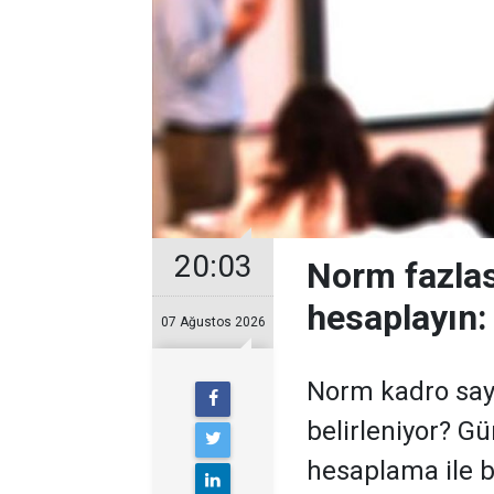
20:03
Norm fazlas
hesaplayın:
07 Ağustos 2026
Norm kadro sayı
belirleniyor? Gü
hesaplama ile 