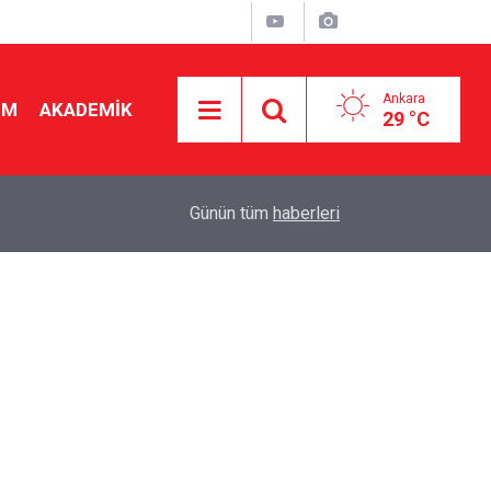
Ankara
İM
AKADEMİK
29 °C
"
19:48
Seçmeli ders düzenlemesi yargıya taşındı! Danış
Günün tüm
haberleri