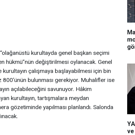
Ma
mo
gö
 “olağanüstü kurultayda genel başkan seçimi
en hükmü”nün değiştirilmesi oylanacak. Genel
 kurultayın çalışmaya başlayabilmesi için bin
 800’ünün bulunması gerekiyor. Muhalifler ise
tayın açılabileceğini savunuyor. Hâkim
yan kurultayın, tartışmalara meydan
mera gözetiminde yapılması planlandı. Salonda
lınacak.
YA
ve