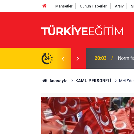
Manşetler
Günün Haberleri
Arşiv
S
hesaplayın: İşte tam çizelge
24
19:56
Bakan Te
Anasayfa
KAMU PERSONELİ
MHP'de ç