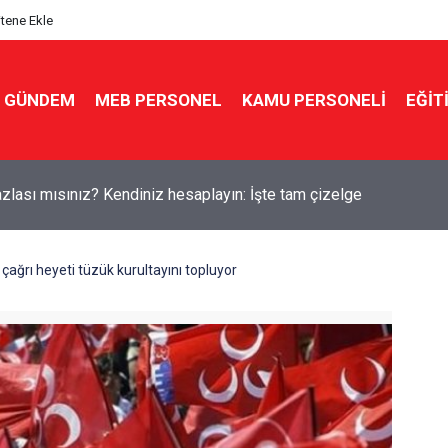
itene Ekle
GÜNDEM
MEB PERSONEL
KAMU PERSONELİ
EĞİT
kin'den yeni sınav sistemi uyarısı: "Eski soru bankaları artık yok
ağrı heyeti tüzük kurultayını topluyor