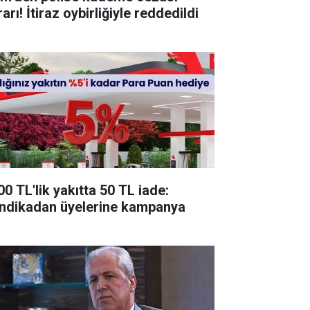
arı! İtiraz oybirliğiyle reddedildi
00 TL'lik yakıtta 50 TL iade:
ndikadan üyelerine kampanya