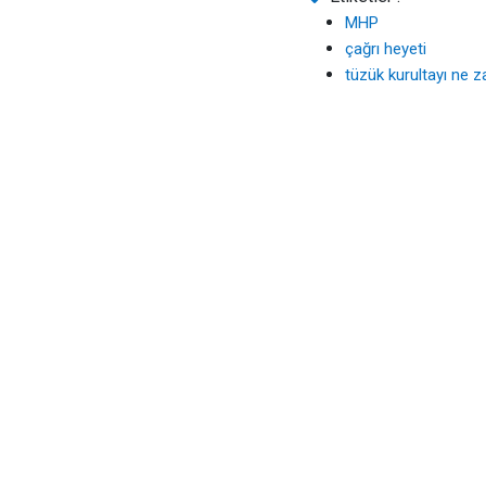
MHP
çağrı heyeti
tüzük kurultayı ne 