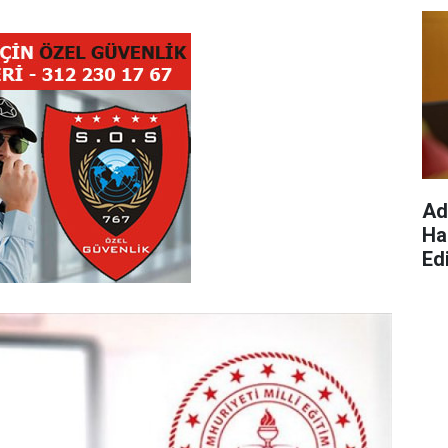
Ad
Ha
Edi