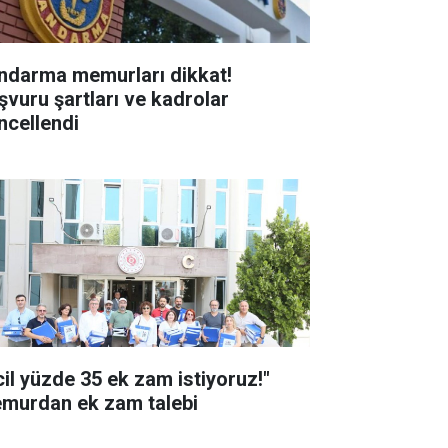
ndarma memurları dikkat!
şvuru şartları ve kadrolar
ncellendi
cil yüzde 35 ek zam istiyoruz!"
murdan ek zam talebi