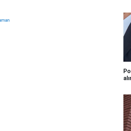
zaman
Po
al