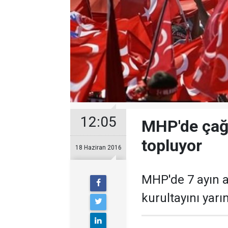
12:05
MHP'de çağr
topluyor
18 Haziran 2016
MHP'de 7 ayın ar
kurultayını yarı