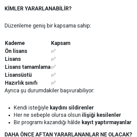
KİMLER YARARLANABİLİR?
Düzenleme geniş bir kapsama sahip:
Kademe
Kapsam
Ön lisans
✅
Lisans
✅
Lisans tamamlama
✅
Lisansüstü
✅
Hazırlık sınıfı
✅
Ayrıca şu durumdakiler başvurabiliyor:
Kendi isteğiyle
kaydını sildirenler
Her ne sebeple olursa olsun
ilişiği kesilenler
Bir programı kazandığı hâlde
kayıt yaptırmayanlar
DAHA ÖNCE AFTAN YARARLANANLAR NE OLACAK?