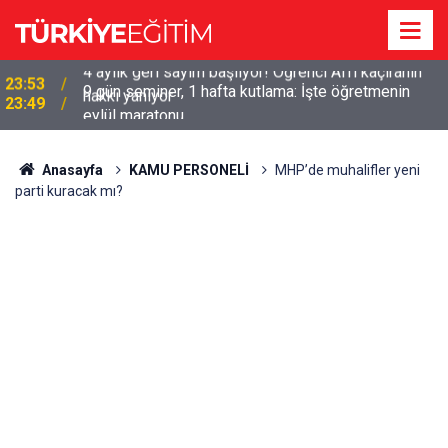
9 gün seminer, 1 hafta kutlama: İşte öğretmenin
23:49
eylül maratonu
Anasayfa
KAMU PERSONELİ
MHP’de muhalifler yeni
parti kuracak mı?